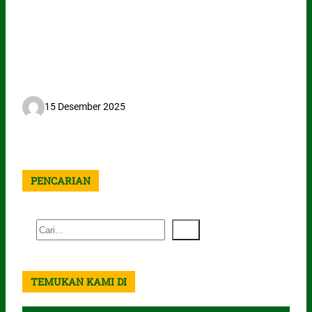
Pembayaran Mesin Judi Kasino Online
15 Desember 2025
PENCARIAN
S
e
a
r
TEMUKAN KAMI DI
c
h