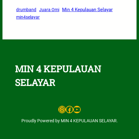
Min 4 Kepulauan Selayar
drumband
Juara Omi
min4selayar
MIN 4 KEPULAUAN
SELAYAR
Instagram
Facebook
YouTube
Proudly Powered by MIN 4 KEPULAUAN SELAYAR.