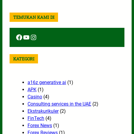
e
a
r
TEMUKAN KAMI DI
c
h
Facebook
YouTube
Instagram
KATEGORI
a16z generative ai
(1)
APK
(1)
Casino
(4)
Consulting services in the UAE
(2)
Ekstrakurikuler
(2)
FinTech
(4)
Forex News
(1)
Forex Reviews
(1)