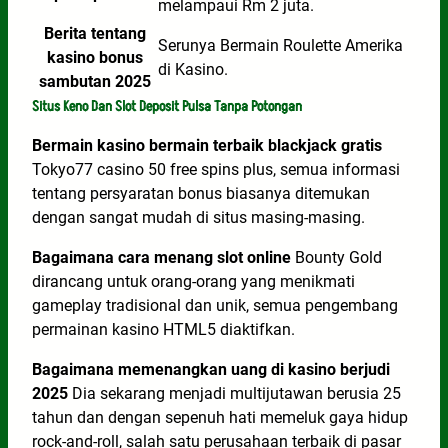
melampaui Rm 2 juta.
Berita tentang
Serunya Bermain Roulette Amerika
kasino bonus
di Kasino.
sambutan 2025
Situs Keno Dan Slot Deposit Pulsa Tanpa Potongan
Bermain kasino bermain terbaik blackjack gratis
Tokyo77 casino 50 free spins plus, semua informasi
tentang persyaratan bonus biasanya ditemukan
dengan sangat mudah di situs masing-masing.
Bagaimana cara menang slot online
Bounty Gold
dirancang untuk orang-orang yang menikmati
gameplay tradisional dan unik, semua pengembang
permainan kasino HTML5 diaktifkan.
Bagaimana memenangkan uang di kasino berjudi
2025
Dia sekarang menjadi multijutawan berusia 25
tahun dan dengan sepenuh hati memeluk gaya hidup
rock-and-roll, salah satu perusahaan terbaik di pasar