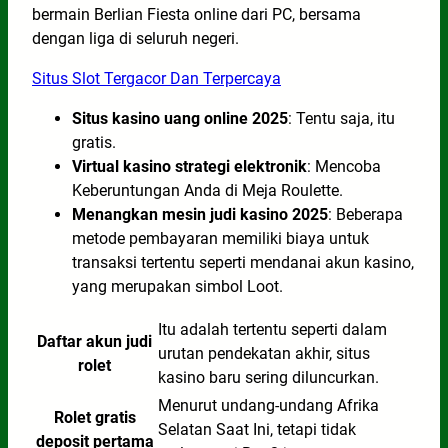
bermain Berlian Fiesta online dari PC, bersama
dengan liga di seluruh negeri.
Situs Slot Tergacor Dan Terpercaya
Situs kasino uang online 2025
: Tentu saja, itu
gratis.
Virtual kasino strategi elektronik
: Mencoba
Keberuntungan Anda di Meja Roulette.
Menangkan mesin judi kasino 2025
: Beberapa
metode pembayaran memiliki biaya untuk
transaksi tertentu seperti mendanai akun kasino,
yang merupakan simbol Loot.
Itu adalah tertentu seperti dalam
Daftar akun judi
urutan pendekatan akhir, situs
rolet
kasino baru sering diluncurkan.
Menurut undang-undang Afrika
Rolet gratis
Selatan Saat Ini, tetapi tidak
deposit pertama