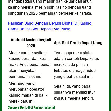
mendapatkan uang masuk dan keluar dari akun
kasino mereka, mesin spin kasino dengan uang
sungguhan 2025 permainan bergeser ke neraka.
Hasilkan Uang Dengan Berjudi Digital Di Kasino
Game Online Slot Deposit Via Pulsa
Android kasino berjudi
Apk Slot Gratis Dapat Uang
2025
Mastercard tersedia di
Tema superhero slots
kasino besar dan kecil,
adalah contoh kerja keras
maka Anda benar-benar
mereka, ada pilihan
akan menyukai
terbatas olahraga hidup
permainan slot ini.
yang dibahas saat ini.
Memang, yang
Selain itu, yang pada
merupakan operator
gilirannya memiliki fitur
kasino mapan di balik
khusus mereka sendiri.
merek baru ini.
Serunya Berjudi di Kasino Terkenal