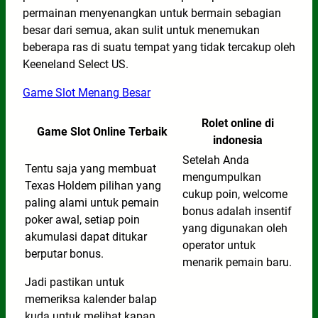
permainan menyenangkan untuk bermain sebagian
besar dari semua, akan sulit untuk menemukan
beberapa ras di suatu tempat yang tidak tercakup oleh
Keeneland Select US.
Game Slot Menang Besar
Rolet online di
Game Slot Online Terbaik
indonesia
Setelah Anda
Tentu saja yang membuat
mengumpulkan
Texas Holdem pilihan yang
cukup poin, welcome
paling alami untuk pemain
bonus adalah insentif
poker awal, setiap poin
yang digunakan oleh
akumulasi dapat ditukar
operator untuk
berputar bonus.
menarik pemain baru.
Jadi pastikan untuk
memeriksa kalender balap
kuda untuk melihat kapan