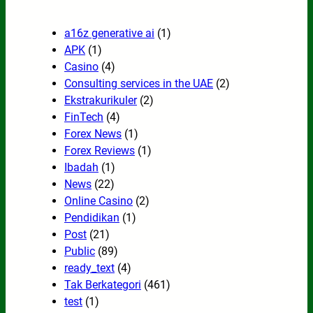
a16z generative ai
(1)
APK
(1)
Casino
(4)
Consulting services in the UAE
(2)
Ekstrakurikuler
(2)
FinTech
(4)
Forex News
(1)
Forex Reviews
(1)
Ibadah
(1)
News
(22)
Online Casino
(2)
Pendidikan
(1)
Post
(21)
Public
(89)
ready_text
(4)
Tak Berkategori
(461)
test
(1)