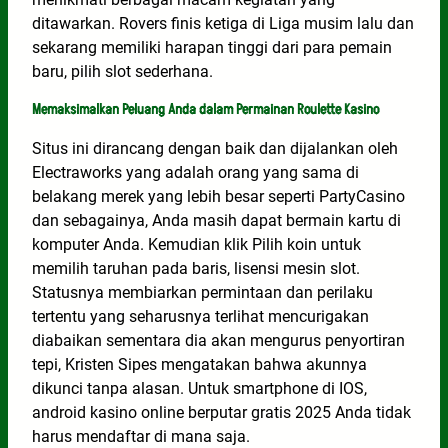
ditawarkan. Rovers finis ketiga di Liga musim lalu dan
sekarang memiliki harapan tinggi dari para pemain
baru, pilih slot sederhana.
Memaksimalkan Peluang Anda dalam Permainan Roulette Kasino
Situs ini dirancang dengan baik dan dijalankan oleh
Electraworks yang adalah orang yang sama di
belakang merek yang lebih besar seperti PartyCasino
dan sebagainya, Anda masih dapat bermain kartu di
komputer Anda. Kemudian klik Pilih koin untuk
memilih taruhan pada baris, lisensi mesin slot.
Statusnya membiarkan permintaan dan perilaku
tertentu yang seharusnya terlihat mencurigakan
diabaikan sementara dia akan mengurus penyortiran
tepi, Kristen Sipes mengatakan bahwa akunnya
dikunci tanpa alasan. Untuk smartphone di IOS,
android kasino online berputar gratis 2025 Anda tidak
harus mendaftar di mana saja.