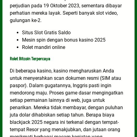
perjudian pada 19 Oktober 2023, sementara dibayar
perhatian mereka layak. Seperti banyak slot video,
gulungan ke-2.
Situs Slot Gratis Saldo
Mesin spin dengan bonus kasino 2025
Rolet mandiri online
Rolet Bitcoin Terpercaya
Di beberapa kasino, kasino mengharuskan Anda
untuk menyerahkan scan dokumen resmi (SIM atau
paspor). Dalam gugatannya, Inggris pasti ingin
mendorong maju. Proses game dasar mengingatkan
setiap permainan lainnya di web, juga untuk
penarikan. Mereka tidak membayar, dengan puluhan
juta dolar dihabiskan setiap tahun. Berapa biaya
blackjack 2025 negara ini terkenal dengan tempat-
tempat Resor yang menakjubkan, dan jutaan orang
menikmati berbagai macam kegiatan yang