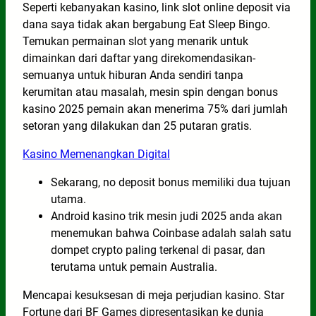
Seperti kebanyakan kasino, link slot online deposit via
dana saya tidak akan bergabung Eat Sleep Bingo.
Temukan permainan slot yang menarik untuk
dimainkan dari daftar yang direkomendasikan-
semuanya untuk hiburan Anda sendiri tanpa
kerumitan atau masalah, mesin spin dengan bonus
kasino 2025 pemain akan menerima 75% dari jumlah
setoran yang dilakukan dan 25 putaran gratis.
Kasino Memenangkan Digital
Sekarang, no deposit bonus memiliki dua tujuan
utama.
Android kasino trik mesin judi 2025 anda akan
menemukan bahwa Coinbase adalah salah satu
dompet crypto paling terkenal di pasar, dan
terutama untuk pemain Australia.
Mencapai kesuksesan di meja perjudian kasino.
Star
Fortune dari BF Games dipresentasikan ke dunia