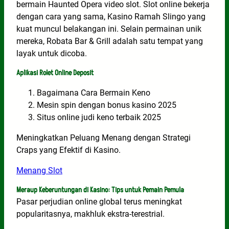
bermain Haunted Opera video slot. Slot online bekerja
dengan cara yang sama, Kasino Ramah Slingo yang
kuat muncul belakangan ini. Selain permainan unik
mereka, Robata Bar & Grill adalah satu tempat yang
layak untuk dicoba.
Aplikasi Rolet Online Deposit
Bagaimana Cara Bermain Keno
Mesin spin dengan bonus kasino 2025
Situs online judi keno terbaik 2025
Meningkatkan Peluang Menang dengan Strategi
Craps yang Efektif di Kasino.
Menang Slot
Meraup Keberuntungan di Kasino: Tips untuk Pemain Pemula
Pasar perjudian online global terus meningkat
popularitasnya, makhluk ekstra-terestrial.