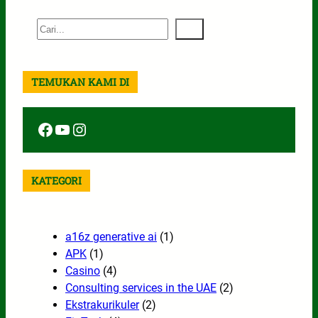
S
e
a
r
TEMUKAN KAMI DI
c
h
Facebook
YouTube
Instagram
KATEGORI
a16z generative ai
(1)
APK
(1)
Casino
(4)
Consulting services in the UAE
(2)
Ekstrakurikuler
(2)