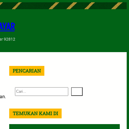
AYAR
yar 92812
PENCARIAN
S
an.
e
a
r
TEMUKAN KAMI DI
c
h