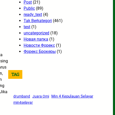
Post
(21)
Public
(89)
ready_text
(4)
Tak Berkategori
(461)
test
(1)
uncategorized
(18)
Новая папка
(1)
Новости Форекс
(1)
Форекс Брокеры
(1)
ta
asing
arus
n,
TAG
n
ang
Jika
Min 4 Kepulauan Selayar
drumband
Juara Omi
min4selayar