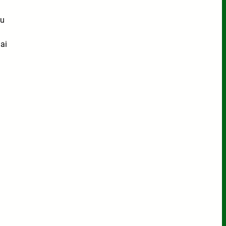
au
ai