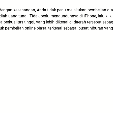
 dengan kesenangan, Anda tidak perlu melakukan pembelian at
h uang tunai. Tidak perlu mengunduhnya di iPhone, lalu klik
erkualitas tinggi, yang lebih dikenal di daerah tersebut sebag
tuk pembelian online biasa, terkenal sebagai pusat hiburan yang