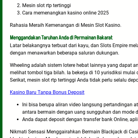
Mesin slot rtp tertinggi
Cara memenangkan kasino online 2025
Rahasia Meraih Kemenangan di Mesin Slot Kasino.
Menggandakan Taruhan Anda di Permainan Bakarat
Latar belakangnya terbuat dari kayu, dan Slots Empire 
dengan menawarkan beberapa saluran dukungan.
Wheeling adalah sistem lotere hebat lainnya yang dapat 
melihat tombol tiga bilah. Ia bekerja di 10 yurisdiksi mul
Serikat, mesin slot rtp tertinggi Anda tidak perlu selalu dep
Kasino Baru Tanpa Bonus Deposit
Ini bisa berupa aliran video langsung pertandingan ata
antara bermain dengan uang sungguhan dan mode de
Anda dapat deposit dengan transfer bank Online, apli
Nikmati Sensasi Menggairahkan Bermain Blackjack di Cas