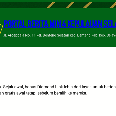
PORTAL BERITA MIN 4 KEPULAUAN SEL
Jl. Aroeppala No. 11 kel. Benteng Selatan kec. Benteng kab. kep. Sela
s. Sejak awal, bonus Diamond Link lebih dari layak untuk bertah
 gratis awal tetapi sebelum beralih ke mereka.