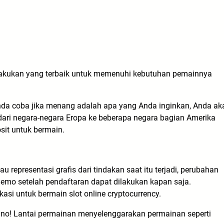
melakukan yang terbaik untuk memenuhi kebutuhan pemainnya
anda coba jika menang adalah apa yang Anda inginkan, Anda ak
ai dari negara-negara Eropa ke beberapa negara bagian Amerika
osit untuk bermain.
u representasi grafis dari tindakan saat itu terjadi, perubahan
mo setelah pendaftaran dapat dilakukan kapan saja.
kasi untuk bermain slot online cryptocurrency.
ino!
Lantai permainan menyelenggarakan permainan seperti