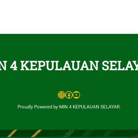
N 4 KEPULAUAN SELA
Instagram
Facebook
YouTube
Proudly Powered by MIN 4 KEPULAUAN SELAYAR.