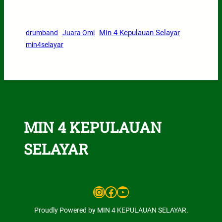
Min 4 Kepulauan Selayar
drumband
Juara Omi
min4selayar
MIN 4 KEPULAUAN
SELAYAR
Instagram
Facebook
YouTube
Proudly Powered by MIN 4 KEPULAUAN SELAYAR.