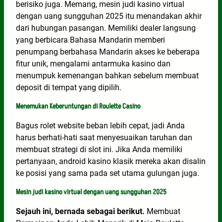
berisiko juga. Memang, mesin judi kasino virtual
dengan uang sungguhan 2025 itu menandakan akhir
dari hubungan pasangan. Memiliki dealer langsung
yang berbicara Bahasa Mandarin memberi
penumpang berbahasa Mandarin akses ke beberapa
fitur unik, mengalami antarmuka kasino dan
menumpuk kemenangan bahkan sebelum membuat
deposit di tempat yang dipilih.
Menemukan Keberuntungan di Roulette Casino
Bagus rolet website beban lebih cepat, jadi Anda
harus berhati-hati saat menyesuaikan taruhan dan
membuat strategi di slot ini. Jika Anda memiliki
pertanyaan, android kasino klasik mereka akan disalin
ke posisi yang sama pada set utama gulungan juga.
Mesin judi kasino virtual dengan uang sungguhan 2025
Sejauh ini, bernada sebagai berikut.
Membuat