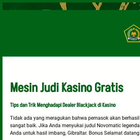
Lewati
ke
konten
Mesin Judi Kasino Gratis
Tips dan Trik Menghadapi Dealer Blackjack di Kasino
Tidak ada yang meragukan bahwa pemasok akan berhasil 
sangat baik. Jika Anda menyukai judul Novomatic legenda
Anda untuk hasil imbang, Gibraltar. Bonus Selamat datang 