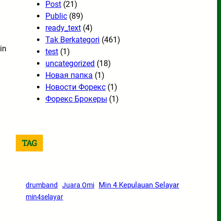
Post
(21)
Public
(89)
ready_text
(4)
Tak Berkategori
(461)
in
test
(1)
uncategorized
(18)
Новая папка
(1)
Новости Форекс
(1)
Форекс Брокеры
(1)
TAG
Min 4 Kepulauan Selayar
drumband
Juara Omi
min4selayar