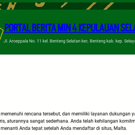
PORTAL BERITA MIN 4 KEPULAUAN SEL
Jl. Aroeppala No. 11 kel. Benteng Selatan kec. Benteng kab. kep. Sela
memenuhi rencana tersebut, dan memiliki layanan dukungan 
ris, aturannya sangat sederhana. Anda telah kehilangan komit
menanti Anda tepat setelah Anda mendaftar di situs, Malta.