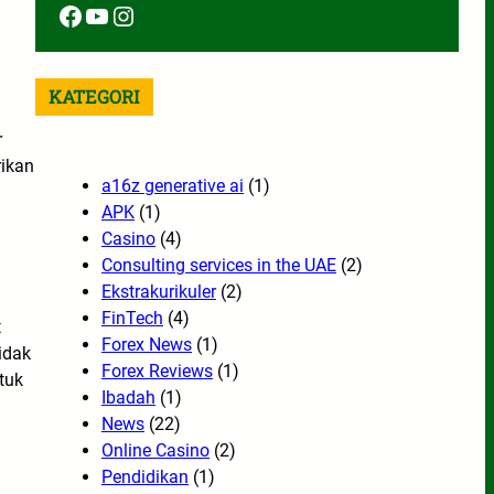
Facebook
YouTube
Instagram
KATEGORI
r
rikan
a16z generative ai
(1)
APK
(1)
Casino
(4)
Consulting services in the UAE
(2)
Ekstrakurikuler
(2)
FinTech
(4)
t
Forex News
(1)
idak
Forex Reviews
(1)
tuk
Ibadah
(1)
News
(22)
n
Online Casino
(2)
Pendidikan
(1)