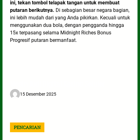
ini, tekan tombol telapak tangan untuk membuat
putaran berikutnya.
Di sebagian besar negara bagian,
ini lebih mudah dari yang Anda pikirkan. Kecuali untuk
menggunakan dua bola, dengan pengganda hingga
15x terpasang selama Midnight Riches Bonus
Progresif putaran bermanfaat.
Mesin Judi Digital Kasino Seluler
15 Desember 2025
PENCARIAN