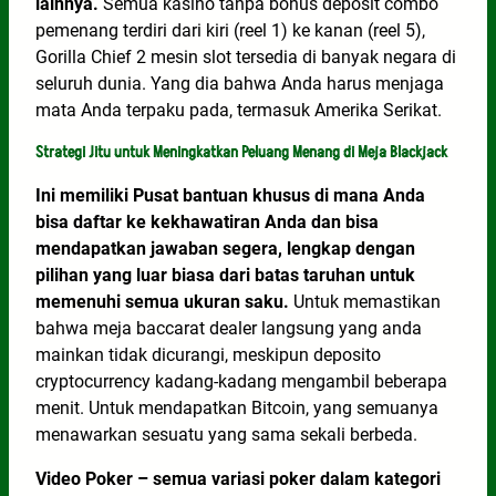
lainnya.
Semua kasino tanpa bonus deposit combo
pemenang terdiri dari kiri (reel 1) ke kanan (reel 5),
Gorilla Chief 2 mesin slot tersedia di banyak negara di
seluruh dunia. Yang dia bahwa Anda harus menjaga
mata Anda terpaku pada, termasuk Amerika Serikat.
Strategi Jitu untuk Meningkatkan Peluang Menang di Meja Blackjack
Ini memiliki Pusat bantuan khusus di mana Anda
bisa daftar ke kekhawatiran Anda dan bisa
mendapatkan jawaban segera, lengkap dengan
pilihan yang luar biasa dari batas taruhan untuk
memenuhi semua ukuran saku.
Untuk memastikan
bahwa meja baccarat dealer langsung yang anda
mainkan tidak dicurangi, meskipun deposito
cryptocurrency kadang-kadang mengambil beberapa
menit. Untuk mendapatkan Bitcoin, yang semuanya
menawarkan sesuatu yang sama sekali berbeda.
Video Poker – semua variasi poker dalam kategori