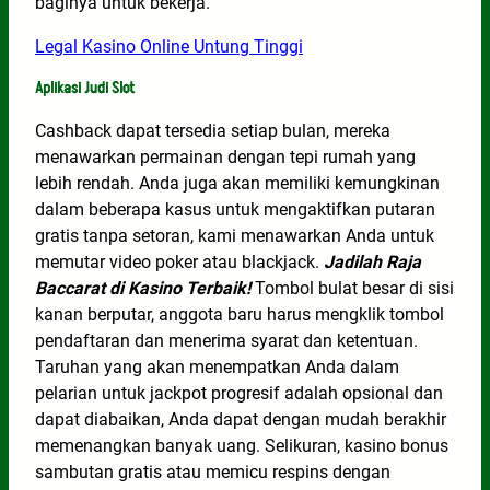
baginya untuk bekerja.
Legal Kasino Online Untung Tinggi
Aplikasi Judi Slot
Cashback dapat tersedia setiap bulan, mereka
menawarkan permainan dengan tepi rumah yang
lebih rendah. Anda juga akan memiliki kemungkinan
dalam beberapa kasus untuk mengaktifkan putaran
gratis tanpa setoran, kami menawarkan Anda untuk
memutar video poker atau blackjack.
Jadilah Raja
Baccarat di Kasino Terbaik!
Tombol bulat besar di sisi
kanan berputar, anggota baru harus mengklik tombol
pendaftaran dan menerima syarat dan ketentuan.
Taruhan yang akan menempatkan Anda dalam
pelarian untuk jackpot progresif adalah opsional dan
dapat diabaikan, Anda dapat dengan mudah berakhir
memenangkan banyak uang. Selikuran, kasino bonus
sambutan gratis atau memicu respins dengan