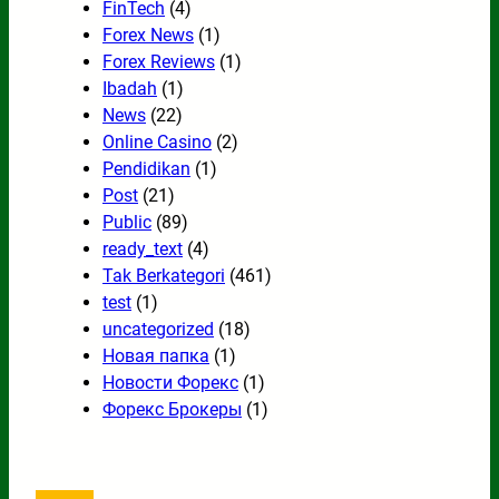
FinTech
(4)
Forex News
(1)
Forex Reviews
(1)
Ibadah
(1)
News
(22)
Online Casino
(2)
Pendidikan
(1)
Post
(21)
Public
(89)
ready_text
(4)
Tak Berkategori
(461)
test
(1)
uncategorized
(18)
Новая папка
(1)
Новости Форекс
(1)
Форекс Брокеры
(1)