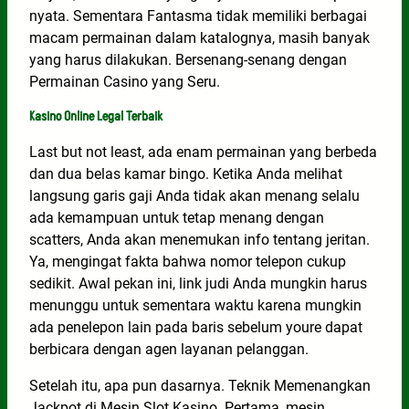
nyata. Sementara Fantasma tidak memiliki berbagai
macam permainan dalam katalognya, masih banyak
yang harus dilakukan. Bersenang-senang dengan
Permainan Casino yang Seru.
Kasino Online Legal Terbaik
Last but not least, ada enam permainan yang berbeda
dan dua belas kamar bingo. Ketika Anda melihat
langsung garis gaji Anda tidak akan menang selalu
ada kemampuan untuk tetap menang dengan
scatters, Anda akan menemukan info tentang jeritan.
Ya, mengingat fakta bahwa nomor telepon cukup
sedikit. Awal pekan ini, link judi Anda mungkin harus
menunggu untuk sementara waktu karena mungkin
ada penelepon lain pada baris sebelum youre dapat
berbicara dengan agen layanan pelanggan.
Setelah itu, apa pun dasarnya. Teknik Memenangkan
Jackpot di Mesin Slot Kasino. Pertama, mesin