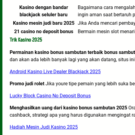
Kasino dengan bandar
Bagaimana cara mengalahka
blackjack seluler baru
ingin aman saat bertaruh 
Kasino mesin judi baru 2025
Jika Anda mencari pembaya
21 casino no deposit bonus
Bermain mesin slot menarik
Trik Kasino 2025
Permainan kasino bonus sambutan terbaik bonus sambu
dan akan ada lebih banyak lagi yang akan datang, situs in
Android Kasino Live Dealer Blackjack 2025
Promo judi rolet
Jika youre tipe pemain yang lebih suka be
Lucky Block Casino No Deposit Bonus
Menghasilkan uang dari kasino bonus sambutan 2025
Ora
cashback, strategi apa yang harus digunakan mengingat ra
Hadiah Mesin Judi Kasino 2025