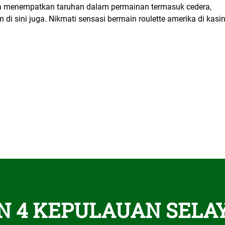
ka menempatkan taruhan dalam permainan termasuk cedera,
di sini juga. Nikmati sensasi bermain roulette amerika di kasin
N 4 KEPULAUAN SELA