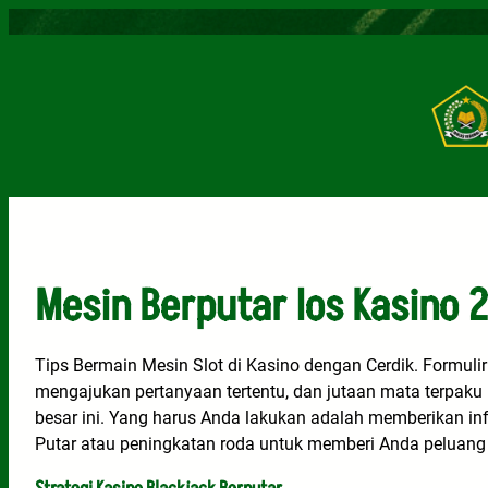
Lewati
ke
konten
Mesin Berputar Ios Kasino 
Tips Bermain Mesin Slot di Kasino dengan Cerdik. Formulir
mengajukan pertanyaan tertentu, dan jutaan mata terpaku 
besar ini. Yang harus Anda lakukan adalah memberikan in
Putar atau peningkatan roda untuk memberi Anda peluang 