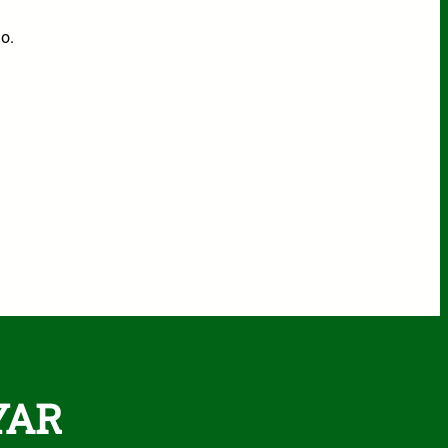
o.
YAR