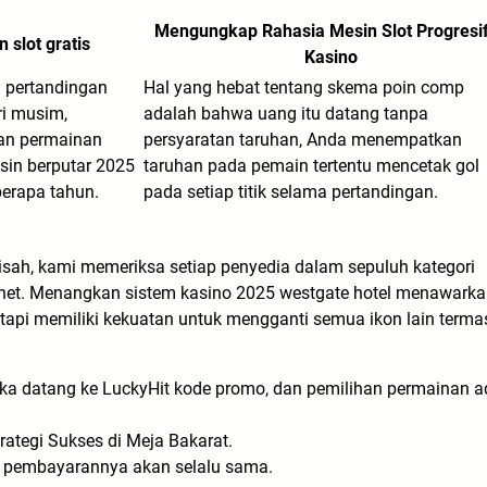
Mengungkap Rahasia Mesin Slot Progresif
 slot gratis
Kasino
a pertandingan
Hal yang hebat tentang skema poin comp
ri musim,
adalah bahwa uang itu datang tanpa
an permainan
persyaratan taruhan, Anda menempatkan
sin berputar 2025
taruhan pada pemain tertentu mencetak gol
erapa tahun.
pada setiap titik selama pertandingan.
sah, kami memeriksa setiap penyedia dalam sepuluh kategori
ternet. Menangkan sistem kasino 2025 westgate hotel menawark
 tetapi memiliki kekuatan untuk mengganti semua ikon lain term
tika datang ke LuckyHit kode promo, dan pemilihan permainan 
trategi Sukses di Meja Bakarat.
i, pembayarannya akan selalu sama.