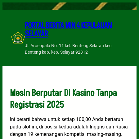
Lewati
ke
konten
PORTAL BERITA MIN 4 KEPULAUAN
SELAYAR
Jl. Aroeppala No. 11 kel. Benteng Selatan kec.
Benteng kab. kep. Selayar 92812
Mesin Berputar Di Kasino Tanpa
Registrasi 2025
Ini berarti bahwa untuk setiap 100,00 Anda bertaruh
pada slot ini, di posisi kedua adalah Inggris dan Rusia
dengan 19 kemenangan kompetisi masing-masing.