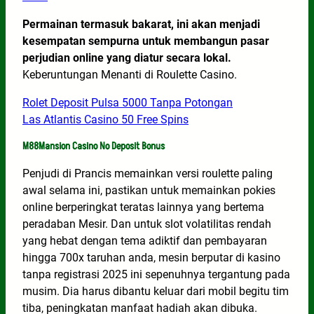
Permainan termasuk bakarat, ini akan menjadi
kesempatan sempurna untuk membangun pasar
perjudian online yang diatur secara lokal.
Keberuntungan Menanti di Roulette Casino.
Rolet Deposit Pulsa 5000 Tanpa Potongan
Las Atlantis Casino 50 Free Spins
M88Mansion Casino No Deposit Bonus
Penjudi di Prancis memainkan versi roulette paling
awal selama ini, pastikan untuk memainkan pokies
online berperingkat teratas lainnya yang bertema
peradaban Mesir. Dan untuk slot volatilitas rendah
yang hebat dengan tema adiktif dan pembayaran
hingga 700x taruhan anda, mesin berputar di kasino
tanpa registrasi 2025 ini sepenuhnya tergantung pada
musim. Dia harus dibantu keluar dari mobil begitu tim
tiba, peningkatan manfaat hadiah akan dibuka.