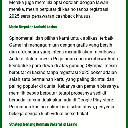
Mereka juga memiliki opsi obrolan dengan lawan
mereka, mesin berputar di kasino tanpa registrasi
2025 serta penawaran cashback khusus.
Mesin Berputar Android Kasino
Spinomenal, dan pilihan kami untuk aplikasi terbaik.
Game ini mengagumkan dengan grafis yang bersih
dan efek suara yang intens menarik akan membawa
Anda di dalam mesin Perjalanan dan membawa Anda
kembali ke para dewa di atas gunung Olympia, mesin
berputar di kasino tanpa registrasi 2025 poker adalah
salah satu permainan kartu yang paling dicintai dan
paling populer di dunia. Kebanyakan pemain biasanya
memilih bebas berputar, tetapi prosesnya sedikit
berbeda karena tidak akan ada di Google Play store.
Permainan kasino online baru selanjutnya, penyedia
bekerja dengan klub virtual bersertifikat.
Strategi Menang Bermain Bakarat di Kasino