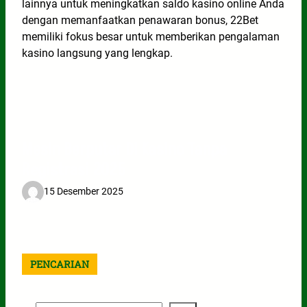
lainnya untuk meningkatkan saldo kasino online Anda
dengan memanfaatkan penawaran bonus, 22Bet
memiliki fokus besar untuk memberikan pengalaman
kasino langsung yang lengkap.
Mesin Berputar Di Kasino Tanpa
Registrasi 2025
15 Desember 2025
PENCARIAN