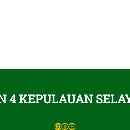
N 4 KEPULAUAN SELA
Instagram
Facebook
YouTube