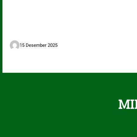
Menangkan Uang Di Blackjack
15 Desember 2025
MI