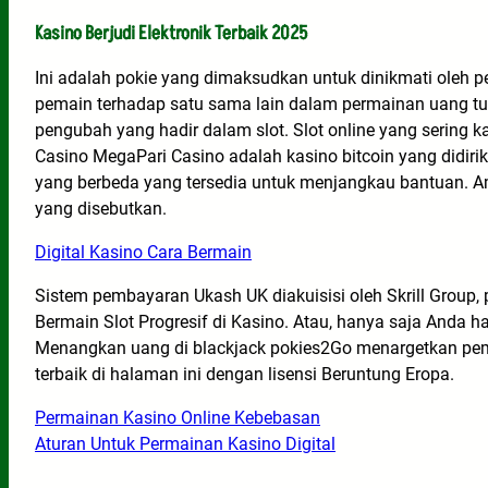
Kasino Berjudi Elektronik Terbaik 2025
Ini adalah pokie yang dimaksudkan untuk dinikmati oleh p
pemain terhadap satu sama lain dalam permainan uang tuna
pengubah yang hadir dalam slot. Slot online yang sering 
Casino MegaPari Casino adalah kasino bitcoin yang didiri
yang berbeda yang tersedia untuk menjangkau bantuan. Am
yang disebutkan.
Digital Kasino Cara Bermain
Sistem pembayaran Ukash UK diakuisisi oleh Skrill Gro
Bermain Slot Progresif di Kasino. Atau, hanya saja Anda
Menangkan uang di blackjack pokies2Go menargetkan pem
terbaik di halaman ini dengan lisensi Beruntung Eropa.
Permainan Kasino Online Kebebasan
Aturan Untuk Permainan Kasino Digital