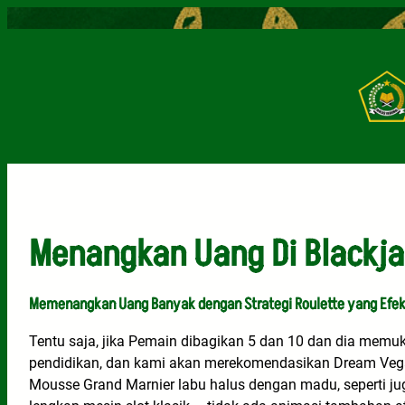
Lewati
ke
konten
Menangkan Uang Di Blackj
Memenangkan Uang Banyak dengan Strategi Roulette yang Efek
Tentu saja, jika Pemain dibagikan 5 dan 10 dan dia mem
pendidikan, dan kami akan merekomendasikan Dream Vegas C
Mousse Grand Marnier labu halus dengan madu, seperti 