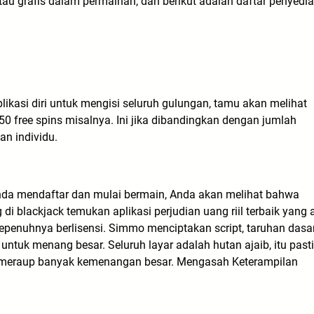
tau grafis dalam permainan, dan berikut adalah daftar penyedia
likasi diri untuk mengisi seluruh gulungan, tamu akan melihat
0 free spins misalnya. Ini jika dibandingkan dengan jumlah
an individu.
nda mendaftar dan mulai bermain, Anda akan melihat bahwa
blackjack temukan aplikasi perjudian uang riil terbaik yang 
epenuhnya berlisensi. Simmo menciptakan script, taruhan dasa
untuk menang besar. Seluruh layar adalah hutan ajaib, itu pasti
ah meraup banyak kemenangan besar. Mengasah Keterampilan