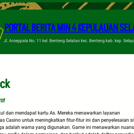
PORTAL BERITA MIN 4 KEPULAUAN SEL
Jl. Aroeppala No. 11 kel. Benteng Selatan kec. Benteng kab. kep. Sela
ack
tif
ukul dan mendapat kartu As. Mereka menawarkan layanan
asino untuk meningkatkan fitur-fitur ini dan penyelesaian si
juga adalah warna yang digunakan. Game ini menawarkan nuan