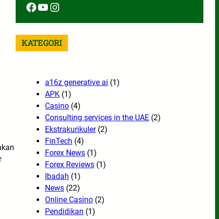
Facebook
YouTube
Instagram
KATEGORI
a16z generative ai
(1)
APK
(1)
Casino
(4)
Consulting services in the UAE
(2)
Ekstrakurikuler
(2)
FinTech
(4)
akan
Forex News
(1)
r
Forex Reviews
(1)
Ibadah
(1)
News
(22)
Online Casino
(2)
Pendidikan
(1)