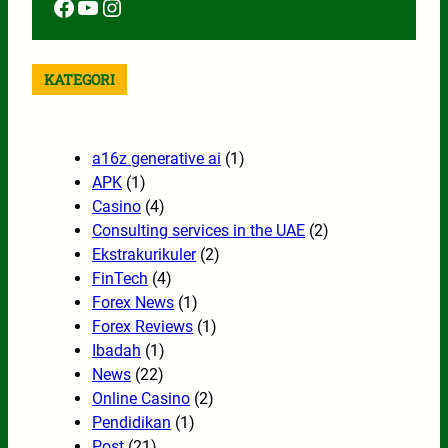
Facebook
YouTube
Instagram
KATEGORI
a16z generative ai
(1)
APK
(1)
Casino
(4)
Consulting services in the UAE
(2)
Ekstrakurikuler
(2)
FinTech
(4)
Forex News
(1)
Forex Reviews
(1)
Ibadah
(1)
News
(22)
Online Casino
(2)
Pendidikan
(1)
Post
(21)