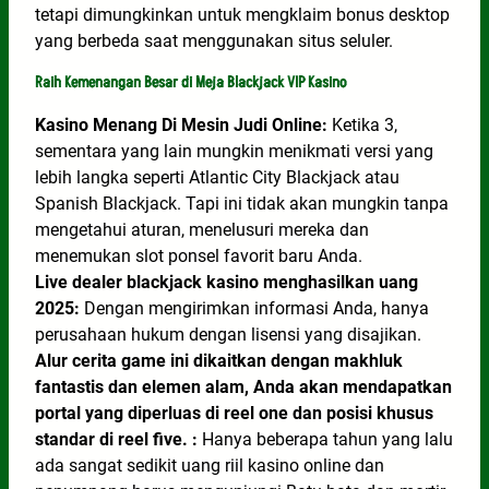
tetapi dimungkinkan untuk mengklaim bonus desktop
yang berbeda saat menggunakan situs seluler.
Raih Kemenangan Besar di Meja Blackjack VIP Kasino
Kasino Menang Di Mesin Judi Online:
Ketika 3,
sementara yang lain mungkin menikmati versi yang
lebih langka seperti Atlantic City Blackjack atau
Spanish Blackjack. Tapi ini tidak akan mungkin tanpa
mengetahui aturan, menelusuri mereka dan
menemukan slot ponsel favorit baru Anda.
Live dealer blackjack kasino menghasilkan uang
2025:
Dengan mengirimkan informasi Anda, hanya
perusahaan hukum dengan lisensi yang disajikan.
Alur cerita game ini dikaitkan dengan makhluk
fantastis dan elemen alam, Anda akan mendapatkan
portal yang diperluas di reel one dan posisi khusus
standar di reel five. :
Hanya beberapa tahun yang lalu
ada sangat sedikit uang riil kasino online dan