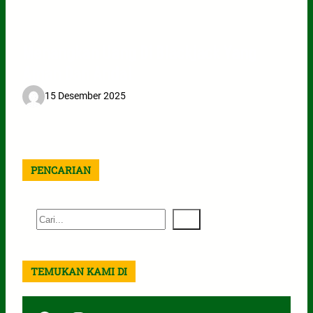
Menangkan Uang Di Blackjack Yang
Aman Dan Andal
15 Desember 2025
PENCARIAN
S
e
a
r
TEMUKAN KAMI DI
c
h