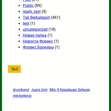
Public
(89)
ready_text
(4)
Tak Berkategori
(461)
test
(1)
uncategorized
(18)
Новая папка
(1)
Новости Форекс
(1)
Форекс Брокеры
(1)
TAG
Min 4 Kepulauan Selayar
drumband
Juara Omi
min4selayar