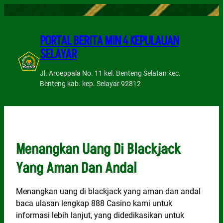
Lewati
ke
konten
PORTAL BERITA MIN 4 KEPULAUAN
SELAYAR
Jl. Aroeppala No. 11 kel. Benteng Selatan kec.
Benteng kab. kep. Selayar 92812
Menangkan Uang Di Blackjack
Yang Aman Dan Andal
Menangkan uang di blackjack yang aman dan andal
baca ulasan lengkap 888 Casino kami untuk
informasi lebih lanjut, yang didedikasikan untuk