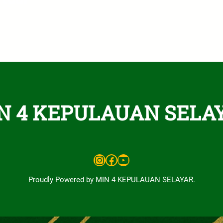
N 4 KEPULAUAN SELA
Instagram
Facebook
YouTube
Proudly Powered by MIN 4 KEPULAUAN SELAYAR.