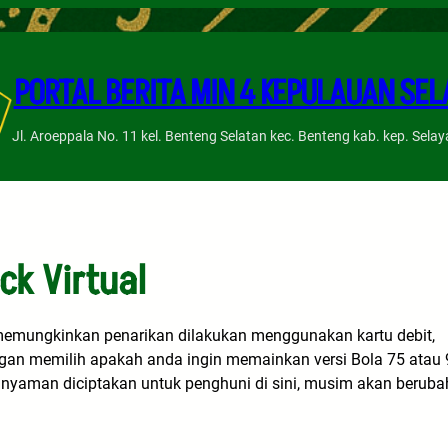
PORTAL BERITA MIN 4 KEPULAUAN SEL
Jl. Aroeppala No. 11 kel. Benteng Selatan kec. Benteng kab. kep. Sela
ck Virtual
g memungkinkan penarikan dilakukan menggunakan kartu debit,
gan memilih apakah anda ingin memainkan versi Bola 75 atau 
i nyaman diciptakan untuk penghuni di sini, musim akan beruba