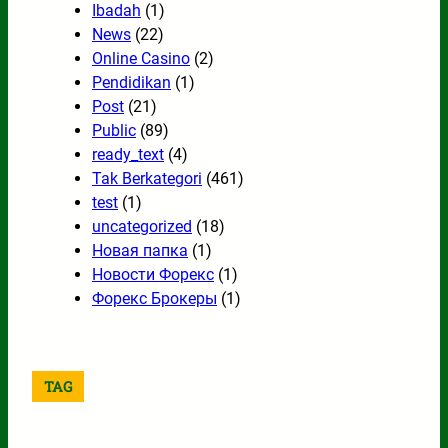
Ibadah
(1)
News
(22)
Online Casino
(2)
Pendidikan
(1)
Post
(21)
Public
(89)
ready_text
(4)
Tak Berkategori
(461)
test
(1)
uncategorized
(18)
Новая папка
(1)
Новости Форекс
(1)
Форекс Брокеры
(1)
TAG