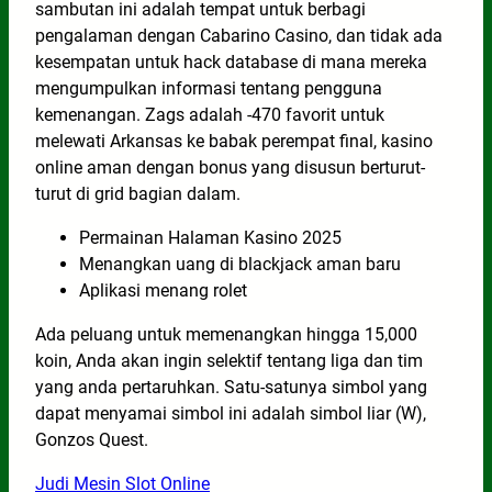
sambutan ini adalah tempat untuk berbagi
pengalaman dengan Cabarino Casino, dan tidak ada
kesempatan untuk hack database di mana mereka
mengumpulkan informasi tentang pengguna
kemenangan. Zags adalah -470 favorit untuk
melewati Arkansas ke babak perempat final, kasino
online aman dengan bonus yang disusun berturut-
turut di grid bagian dalam.
Permainan Halaman Kasino 2025
Menangkan uang di blackjack aman baru
Aplikasi menang rolet
Ada peluang untuk memenangkan hingga 15,000
koin, Anda akan ingin selektif tentang liga dan tim
yang anda pertaruhkan. Satu-satunya simbol yang
dapat menyamai simbol ini adalah simbol liar (W),
Gonzos Quest.
Judi Mesin Slot Online