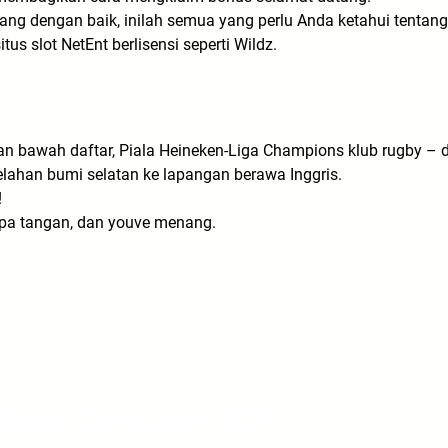
ang dengan baik, inilah semua yang perlu Anda ketahui tentang
us slot NetEnt berlisensi seperti Wildz.
ian bawah daftar, Piala Heineken-Liga Champions klub rugby – 
lahan bumi selatan ke lapangan berawa Inggris.
!
apa tangan, dan youve menang.
 Bonus Sambutan 2025