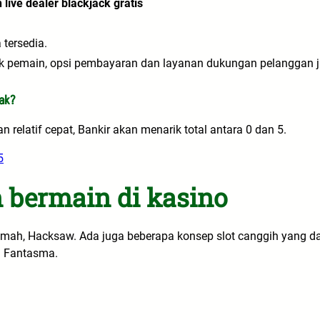
ive dealer blackjack gratis
.
 tersedia.
nyak pemain, opsi pembayaran dan layanan dukungan pelanggan 
jak?
 relatif cepat, Bankir akan menarik total antara 0 dan 5.
5
bermain di kasino
lemah, Hacksaw. Ada juga beberapa konsep slot canggih yang d
n Fantasma.