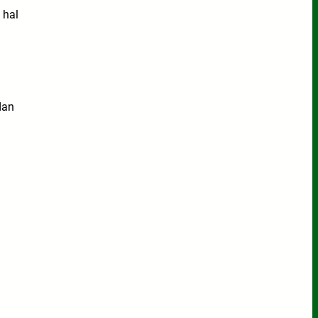
 hal
dan