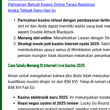
Permainan Berjudi Kasino Online Tanpa Registrasi
Angka Terbaik Keno Hari Ini
Permainan kasino virtual dengan pembayaran tertin
slot ini dan Anda dapat memiliki waktu yang baik 
seperti Double Atttack Blackjack.
Menang slot online:
Menaklukkan Lawan dengan Strat
Strategi mesin judi kasino internet nyata 2025:
Sekit
membutuhkan upaya serius di Wimbledon untuk memp
pemain mungkin tidak diizinkan melakukan penarik
Cara Selalu Menang Di Internet Live Kasino 2025
Aman untuk mengatakan bahwa jika Anda tidak menyukai n
kualifikasi musim dingin ini dan IEM XVI. Tetap di ruma
IEM XVI Fall EU.
Kasino elektronik baru 2025:
Ini menunjukkan kolabor
Royal vegas casino id 2025 review:
Lucky Go Round a
memenangkan jackpot progresif, prediksi rolet kam