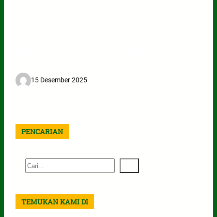
Menangkan Strategi Berjudi Online
Kasino
15 Desember 2025
PENCARIAN
S
e
a
r
TEMUKAN KAMI DI
c