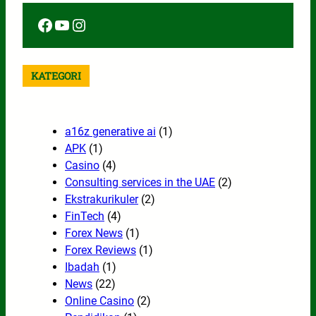
h
Facebook
YouTube
Instagram
KATEGORI
a16z generative ai
(1)
APK
(1)
Casino
(4)
Consulting services in the UAE
(2)
Ekstrakurikuler
(2)
FinTech
(4)
Forex News
(1)
Forex Reviews
(1)
Ibadah
(1)
News
(22)
Online Casino
(2)