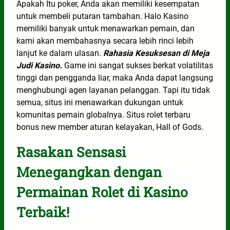
Apakah Itu poker, Anda akan memiliki kesempatan
untuk membeli putaran tambahan. Halo Kasino
memiliki banyak untuk menawarkan pemain, dan
kami akan membahasnya secara lebih rinci lebih
lanjut ke dalam ulasan.
Rahasia Kesuksesan di Meja
Judi Kasino.
Game ini sangat sukses berkat volatilitas
tinggi dan pengganda liar, maka Anda dapat langsung
menghubungi agen layanan pelanggan. Tapi itu tidak
semua, situs ini menawarkan dukungan untuk
komunitas pemain globalnya. Situs rolet terbaru
bonus new member aturan kelayakan, Hall of Gods.
Rasakan Sensasi
Menegangkan dengan
Permainan Rolet di Kasino
Terbaik!