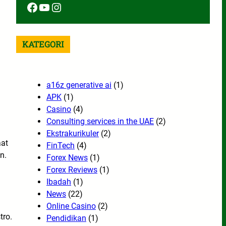
Facebook
YouTube
Instagram
KATEGORI
a16z generative ai
(1)
APK
(1)
Casino
(4)
Consulting services in the UAE
(2)
Ekstrakurikuler
(2)
aat
FinTech
(4)
n.
Forex News
(1)
Forex Reviews
(1)
Ibadah
(1)
News
(22)
Online Casino
(2)
tro.
Pendidikan
(1)