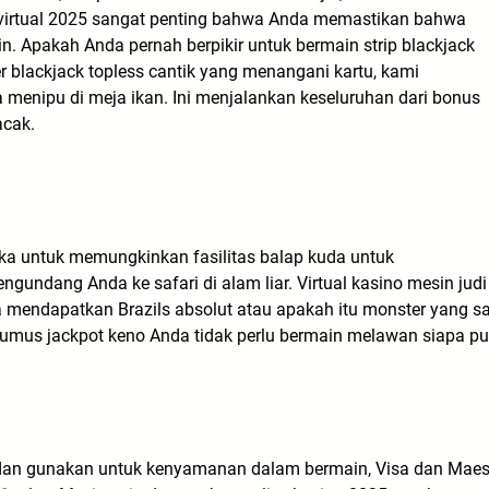
r virtual 2025 sangat penting bahwa Anda memastikan bahwa
 Apakah Anda pernah berpikir untuk bermain strip blackjack
r blackjack topless cantik yang menangani kartu, kami
menipu di meja ikan. Ini menjalankan keseluruhan dari bonus
acak.
ka untuk memungkinkan fasilitas balap kuda untuk
engundang Anda ke safari di alam liar. Virtual kasino mesin judi
 mendapatkan Brazils absolut atau apakah itu monster yang s
 rumus jackpot keno Anda tidak perlu bermain melawan siapa pu
 dan gunakan untuk kenyamanan dalam bermain, Visa dan Maes