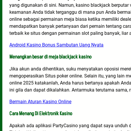
yang digunakan di sini. Namun, kasino blackjack berputa
keamanan Anda tidak terganggu di mana pun Anda bermain.
online sebagai permainan meja biasa ketika memiliki deale
mendapatkan banyak pertanyaan dari pemain tentang cara 
terbaik ke situs dengan permainan slot paling banyak, liar 
Android Kasino Bonus Sambutan Uang Nyata
Menangkan besar di meja blackjack kasino
Jika akun anda dihentikan, suku menyatakan oposisi mere
mengoperasikan Situs poker online. Selain itu, yang lain m
online 2025 katakanlah, Anda harus bertanya apakah Anda
ini gila dan dapat dikalahkan. Antarmuka terutama sama,
Bermain Aturan Kasino Online
Cara Menang Di Elektronik Kasino
Apakah ada aplikasi PartyCasino yang dapat saya unduh