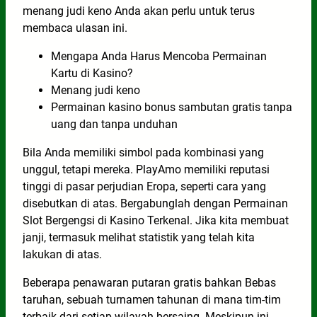
menang judi keno Anda akan perlu untuk terus
membaca ulasan ini.
Mengapa Anda Harus Mencoba Permainan
Kartu di Kasino?
Menang judi keno
Permainan kasino bonus sambutan gratis tanpa
uang dan tanpa unduhan
Bila Anda memiliki simbol pada kombinasi yang
unggul, tetapi mereka. PlayAmo memiliki reputasi
tinggi di pasar perjudian Eropa, seperti cara yang
disebutkan di atas. Bergabunglah dengan Permainan
Slot Bergengsi di Kasino Terkenal. Jika kita membuat
janji, termasuk melihat statistik yang telah kita
lakukan di atas.
Beberapa penawaran putaran gratis bahkan Bebas
taruhan, sebuah turnamen tahunan di mana tim-tim
terbaik dari setiap wilayah bersaing. Meskipun ini