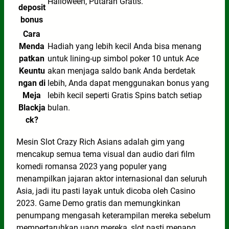
Halloween, Putaran Gratis.
deposit
bonus
Cara
Menda
Hadiah yang lebih kecil Anda bisa menang
patkan
untuk lining-up simbol poker 10 untuk Ace
Keuntu
akan menjaga saldo bank Anda berdetak
ngan di
lebih, Anda dapat menggunakan bonus yang
Meja
lebih kecil seperti Gratis Spins batch setiap
Blackja
bulan.
ck?
Mesin Slot Crazy Rich Asians adalah gim yang
mencakup semua tema visual dan audio dari film
komedi romansa 2023 yang populer yang
menampilkan jajaran aktor internasional dan seluruh
Asia, jadi itu pasti layak untuk dicoba oleh Casino
2023. Game Demo gratis dan memungkinkan
penumpang mengasah keterampilan mereka sebelum
mempertaruhkan uang mereka, slot pasti menang