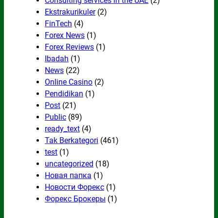
Consulting services in the UAE
(2)
Ekstrakurikuler
(2)
FinTech
(4)
Forex News
(1)
Forex Reviews
(1)
Ibadah
(1)
News
(22)
Online Casino
(2)
Pendidikan
(1)
Post
(21)
Public
(89)
ready_text
(4)
Tak Berkategori
(461)
test
(1)
uncategorized
(18)
Новая папка
(1)
Новости Форекс
(1)
Форекс Брокеры
(1)