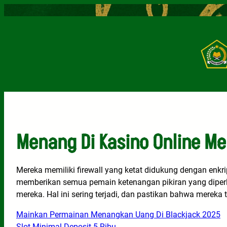
Lewati
ke
konten
Menang Di Kasino Online M
Mereka memiliki firewall yang ketat didukung dengan enkr
memberikan semua pemain ketenangan pikiran yang diper
mereka. Hal ini sering terjadi, dan pastikan bahwa mereka t
Mainkan Permainan Menangkan Uang Di Blackjack 2025
Slot Minimal Deposit 5 Ribu