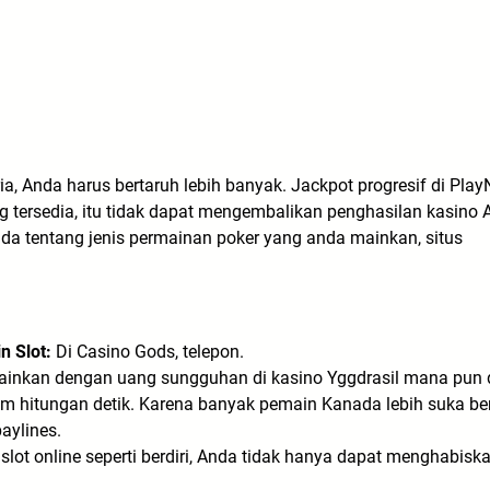
ia, Anda harus bertaruh lebih banyak. Jackpot progresif di Pla
g tersedia, itu tidak dapat mengembalikan penghasilan kasino
 tentang jenis permainan poker yang anda mainkan, situs
 Slot:
Di Casino Gods, telepon.
inkan dengan uang sungguhan di kasino Yggdrasil mana pun
am hitungan detik. Karena banyak pemain Kanada lebih suka ber
aylines.
ot online seperti berdiri, Anda tidak hanya dapat menghabisk