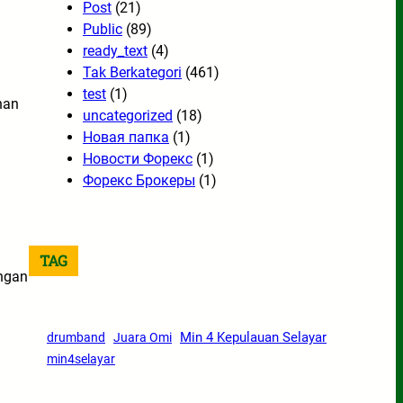
Post
(21)
Public
(89)
ready_text
(4)
Tak Berkategori
(461)
test
(1)
nan
uncategorized
(18)
Новая папка
(1)
Новости Форекс
(1)
Форекс Брокеры
(1)
TAG
ngan
Min 4 Kepulauan Selayar
drumband
Juara Omi
min4selayar