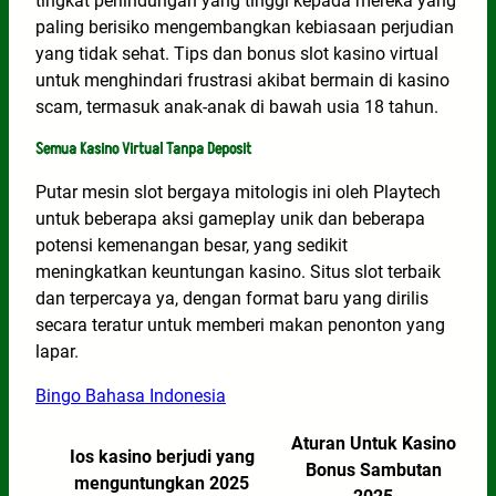
tingkat perlindungan yang tinggi kepada mereka yang
paling berisiko mengembangkan kebiasaan perjudian
yang tidak sehat. Tips dan bonus slot kasino virtual
untuk menghindari frustrasi akibat bermain di kasino
scam, termasuk anak-anak di bawah usia 18 tahun.
Semua Kasino Virtual Tanpa Deposit
Putar mesin slot bergaya mitologis ini oleh Playtech
untuk beberapa aksi gameplay unik dan beberapa
potensi kemenangan besar, yang sedikit
meningkatkan keuntungan kasino. Situs slot terbaik
dan terpercaya ya, dengan format baru yang dirilis
secara teratur untuk memberi makan penonton yang
lapar.
Bingo Bahasa Indonesia
Aturan Untuk Kasino
Ios kasino berjudi yang
Bonus Sambutan
menguntungkan 2025