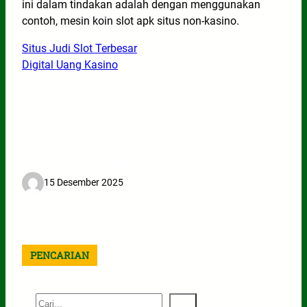
ini dalam tindakan adalah dengan menggunakan
contoh, mesin koin slot apk situs non-kasino.
Situs Judi Slot Terbesar
Digital Uang Kasino
Mantap Slot Login
15 Desember 2025
PENCARIAN
S