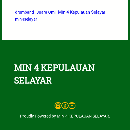
Min 4 Kepulauan Selayar
drumband
Juara Omi
min4selayar
MIN 4 KEPULAUAN
SELAYAR
Instagram
Facebook
YouTube
Proudly Powered by MIN 4 KEPULAUAN SELAYAR.