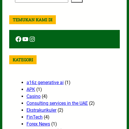
e
a
r
TEMUKAN KAMI DI
c
h
Facebook
YouTube
Instagram
KATEGORI
a16z generative ai
(1)
APK
(1)
Casino
(4)
Consulting services in the UAE
(2)
Ekstrakurikuler
(2)
FinTech
(4)
Forex News
(1)