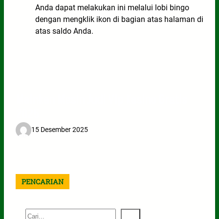
Anda dapat melakukan ini melalui lobi bingo
dengan mengklik ikon di bagian atas halaman di
atas saldo Anda.
Mainkan Mesin Judi Vip Kasino Gratis
2025
15 Desember 2025
PENCARIAN
S