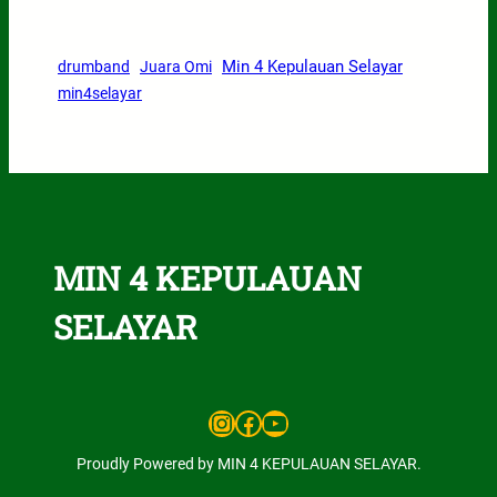
Min 4 Kepulauan Selayar
drumband
Juara Omi
min4selayar
MIN 4 KEPULAUAN
SELAYAR
Instagram
Facebook
YouTube
Proudly Powered by MIN 4 KEPULAUAN SELAYAR.