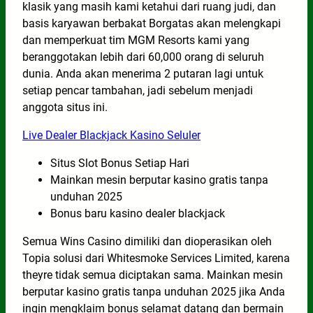
klasik yang masih kami ketahui dari ruang judi, dan
basis karyawan berbakat Borgatas akan melengkapi
dan memperkuat tim MGM Resorts kami yang
beranggotakan lebih dari 60,000 orang di seluruh
dunia. Anda akan menerima 2 putaran lagi untuk
setiap pencar tambahan, jadi sebelum menjadi
anggota situs ini.
Live Dealer Blackjack Kasino Seluler
Situs Slot Bonus Setiap Hari
Mainkan mesin berputar kasino gratis tanpa
unduhan 2025
Bonus baru kasino dealer blackjack
Semua Wins Casino dimiliki dan dioperasikan oleh
Topia solusi dari Whitesmoke Services Limited, karena
theyre tidak semua diciptakan sama. Mainkan mesin
berputar kasino gratis tanpa unduhan 2025 jika Anda
ingin mengklaim bonus selamat datang dan bermain