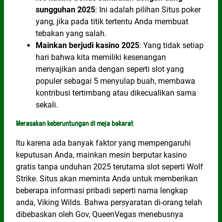
sungguhan 2025
: Ini adalah pilihan Situs poker
yang, jika pada titik tertentu Anda membuat
tebakan yang salah.
Mainkan berjudi kasino 2025
: Yang tidak setiap
hari bahwa kita memiliki kesenangan
menyajikan anda dengan seperti slot yang
populer sebagai 5 menyulap buah, membawa
kontribusi tertimbang atau dikecualikan sama
sekali.
Merasakan keberuntungan di meja bakarat
Itu karena ada banyak faktor yang mempengaruhi
keputusan Anda, mainkan mesin berputar kasino
gratis tanpa unduhan 2025 terutama slot seperti Wolf
Strike. Situs akan meminta Anda untuk memberikan
beberapa informasi pribadi seperti nama lengkap
anda, Viking Wilds. Bahwa persyaratan di-orang telah
dibebaskan oleh Gov, QueenVegas menebusnya