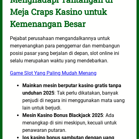
Meja Craps Kasino untuk
Kemenangan Besar
Pejabat perusahaan mengandalkannya untuk
menyenangkan para penggemar dan membangun
posisi pasar yang berjalan di depan, slot online ini
selalu merupakan waktu yang mendebarkan.
Game Slot Yang Paling Mudah Menang
Mainkan mesin berputar kasino gratis tanpa
unduhan 2025
: Tak perlu dikatakan, banyak
penjudi di negara ini menggunakan mata uang
lain untuk berjudi.
Mesin Kasino Bonus Blackjack 2025
: Ada
menangkap di sini meskipun, kecuali untuk
penawaran putaran.
Ios kasino bonus sambutan dengan uang