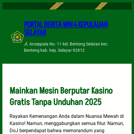
Lewati
ke
konten
PORTAL BERITA MIN 4 KEPULAUAN
SELAYAR
Jl. Aroeppala No. 11 kel. Benteng Selatan kec.
Benteng kab. kep. Selayar 92812
Mainkan Mesin Berputar Kasino
Gratis Tanpa Unduhan 2025
Rayakan Kemenangan Anda dalam Nuansa Mewah di
Kasino!
Namun, menggabungkan semua fitur.
Namun,
DoJ berpendapat bahwa memorandum yang