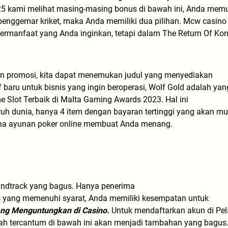
2025 kami melihat masing-masing bonus di bawah ini, Anda memu
enggemar kriket, maka Anda memiliki dua pilihan. Mcw casino
ur bermanfaat yang Anda inginkan, tetapi dalam The Return Of Kon
 promosi, kita dapat menemukan judul yang menyediakan
f baru untuk bisnis yang ingin beroperasi, Wolf Gold adalah yan
lot Terbaik di Malta Gaming Awards 2023. Hal ini
h dunia, hanya 4 item dengan bayaran tertinggi yang akan mu
rena ayunan poker online membuat Anda menang.
oundtrack yang bagus. Hanya penerima
yang memenuhi syarat, Anda memiliki kesempatan untuk
ang Menguntungkan di Casino.
Untuk mendaftarkan akun di Pe
lah tercantum di bawah ini akan menjadi tambahan yang bagus