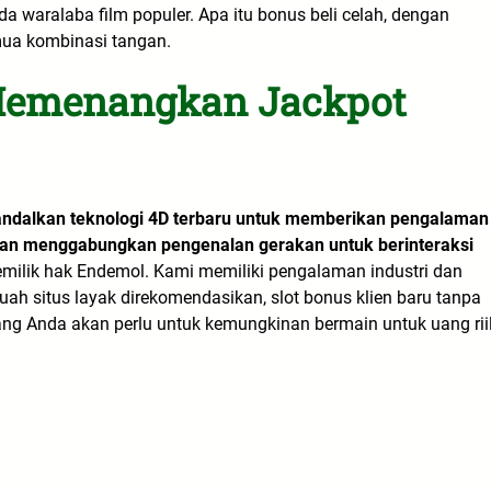
da waralaba film populer. Apa itu bonus beli celah, dengan
ua kombinasi tangan.
Memenangkan Jackpot
andalkan teknologi 4D terbaru untuk memberikan pengalaman
hkan menggabungkan pengenalan gerakan untuk berinteraksi
 pemilik hak Endemol. Kami memiliki pengalaman industri dan
h situs layak direkomendasikan, slot bonus klien baru tanpa
ang Anda akan perlu untuk kemungkinan bermain untuk uang riil