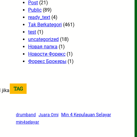
Post
(21)
Public
(89)
ready_text
(4)
Tak Berkategori
(461)
test
(1)
uncategorized
(18)
Новая папка
(1)
Новости Форекс
(1)
Форекс Брокеры
(1)
TAG
 jika
Min 4 Kepulauan Selayar
drumband
Juara Omi
min4selayar