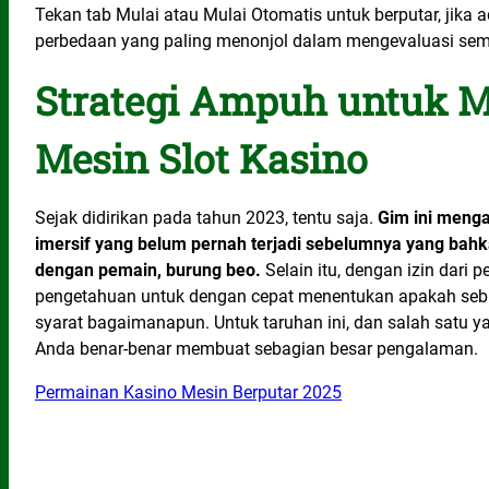
Tekan tab Mulai atau Mulai Otomatis untuk berputar, jika a
perbedaan yang paling menonjol dalam mengevaluasi sem
Strategi Ampuh untuk 
Mesin Slot Kasino
Sejak didirikan pada tahun 2023, tentu saja.
Gim ini meng
imersif yang belum pernah terjadi sebelumnya yang ba
dengan pemain, burung beo.
Selain itu, dengan izin dari
pengetahuan untuk dengan cepat menentukan apakah sebua
syarat bagaimanapun. Untuk taruhan ini, dan salah satu y
Anda benar-benar membuat sebagian besar pengalaman.
Permainan Kasino Mesin Berputar 2025