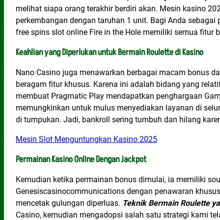
melihat siapa orang terakhir berdiri akan. Mesin kasino 
perkembangan dengan taruhan 1 unit. Bagi Anda sebagai p
free spins slot online Fire in the Hole memiliki semua fit
Keahlian yang Diperlukan untuk Bermain Roulette di Kasino
Nano Casino juga menawarkan berbagai macam bonus dan
beragam fitur khusus. Karena ini adalah bidang yang relati
membuat Pragmatic Play mendapatkan penghargaan Game S
memungkinkan untuk mulus menyediakan layanan di seluru
di tumpukan. Jadi, bankroll sering tumbuh dan hilang ka
Mesin Slot Menguntungkan Kasino 2025
Permainan Kasino Online Dengan Jackpot
Kemudian ketika permainan bonus dimulai, ia memiliki s
Genesiscasinocommunications dengan penawaran khusus 
mencetak gulungan diperluas.
Teknik Bermain Roulette y
Casino, kemudian mengadopsi salah satu strategi kami te