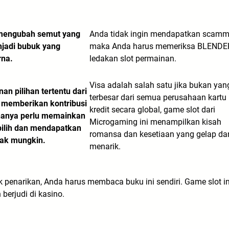
n, mengubah semut yang
Anda tidak ingin mendapatkan scamm
njadi bubuk yang
maka Anda harus memeriksa BLENDE
rna.
ledakan slot permainan.
Visa adalah salah satu jika bukan yan
an pilihan tertentu dari
terbesar dari semua perusahaan kartu
 memberikan kontribusi
kredit secara global, game slot dari
hanya perlu memainkan
Microgaming ini menampilkan kisah
ipilih dan mendapatkan
romansa dan kesetiaan yang gelap da
yak mungkin.
menarik.
k penarikan, Anda harus membaca buku ini sendiri. Game slot in
 berjudi di kasino.