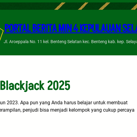
PORTAL BERITA MIN 4 KEPULAUAN SEL
Jl. Aroeppala No. 11 kel. Benteng Selatan kec. Benteng kab. kep. Sela
 Blackjack 2025
hun 2023. Apa pun yang Anda harus belajar untuk membuat
erampilan, penjudi bisa menjadi kelompok yang cukup percaya