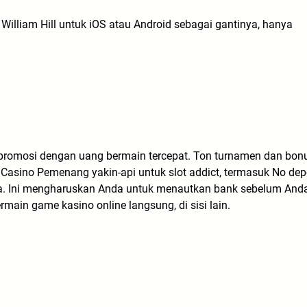
 William Hill untuk iOS atau Android sebagai gantinya, hanya
promosi dengan uang bermain tercepat. Ton turnamen dan bon
asino Pemenang yakin-api untuk slot addict, termasuk No dep
ma. Ini mengharuskan Anda untuk menautkan bank sebelum And
main game kasino online langsung, di sisi lain.