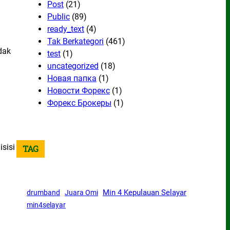
Post
(21)
Public
(89)
ready_text
(4)
Tak Berkategori
(461)
dak
test
(1)
uncategorized
(18)
Новая папка
(1)
Новости Форекс
(1)
Форекс Брокеры
(1)
sisi
TAG
Min 4 Kepulauan Selayar
drumband
Juara Omi
min4selayar