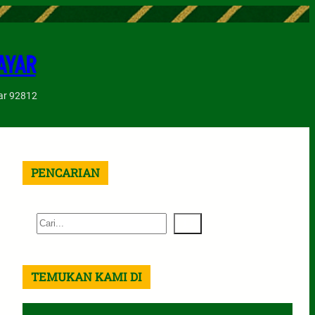
AYAR
yar 92812
PENCARIAN
S
e
a
r
TEMUKAN KAMI DI
c
h