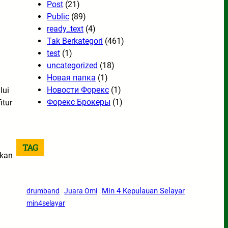
Post
(21)
Public
(89)
ready_text
(4)
Tak Berkategori
(461)
test
(1)
uncategorized
(18)
Новая папка
(1)
Новости Форекс
(1)
lui
Форекс Брокеры
(1)
itur
TAG
nkan
Min 4 Kepulauan Selayar
drumband
Juara Omi
min4selayar