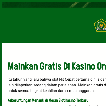
Lewati
ke
konten
Mainkan Gratis Di Kasino O
Itu tahun yang lalu bahwa slot Hit Cepat pertama dirilis 
lain dilaporkan sedang dalam perjalanan. Mainkan gratis d
untuk semua tingkat keahlian dan semua anggaran.
Keberuntungan Menanti di Mesin Slot Kasino Terbaru