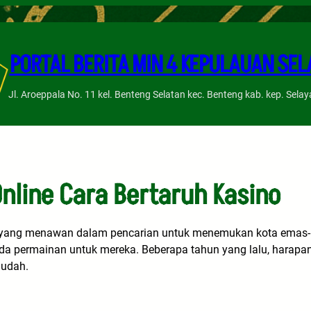
PORTAL BERITA MIN 4 KEPULAUAN SEL
Jl. Aroeppala No. 11 kel. Benteng Selatan kec. Benteng kab. kep. Sela
nline Cara Bertaruh Kasino
o yang menawan dalam pencarian untuk menemukan kota emas-
da permainan untuk mereka. Beberapa tahun yang lalu, harapa
mudah.