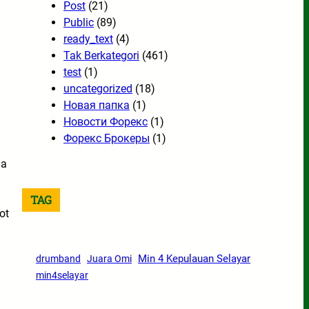
Post
(21)
Public
(89)
ready_text
(4)
Tak Berkategori
(461)
test
(1)
uncategorized
(18)
Новая папка
(1)
Новости Форекс
(1)
Форекс Брокеры
(1)
na
TAG
ot
Min 4 Kepulauan Selayar
drumband
Juara Omi
min4selayar