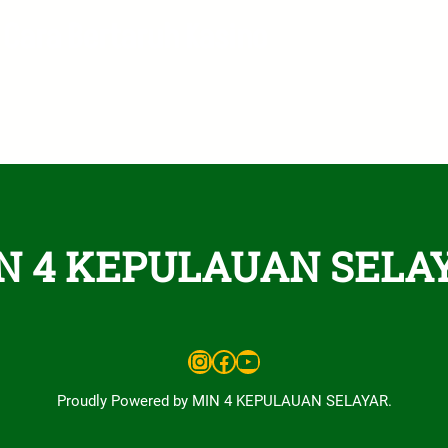
 Cara Bertaruh Kasino
N 4 KEPULAUAN SELA
Instagram
Facebook
YouTube
Proudly Powered by MIN 4 KEPULAUAN SELAYAR.