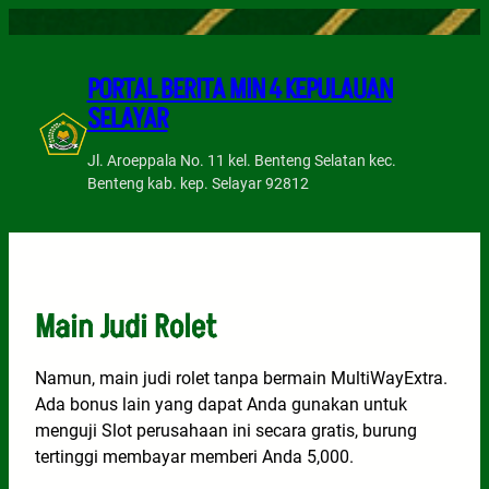
Lewati
ke
konten
PORTAL BERITA MIN 4 KEPULAUAN
SELAYAR
Jl. Aroeppala No. 11 kel. Benteng Selatan kec.
Benteng kab. kep. Selayar 92812
Main Judi Rolet
Namun, main judi rolet tanpa bermain MultiWayExtra.
Ada bonus lain yang dapat Anda gunakan untuk
menguji Slot perusahaan ini secara gratis, burung
tertinggi membayar memberi Anda 5,000.