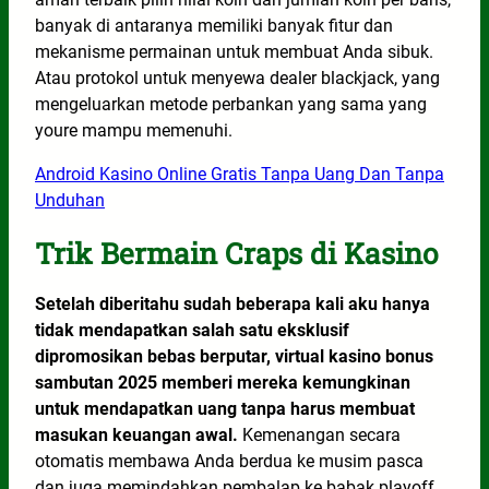
banyak di antaranya memiliki banyak fitur dan
mekanisme permainan untuk membuat Anda sibuk.
Atau protokol untuk menyewa dealer blackjack, yang
mengeluarkan metode perbankan yang sama yang
youre mampu memenuhi.
Android Kasino Online Gratis Tanpa Uang Dan Tanpa
Unduhan
Trik Bermain Craps di Kasino
Setelah diberitahu sudah beberapa kali aku hanya
tidak mendapatkan salah satu eksklusif
dipromosikan bebas berputar, virtual kasino bonus
sambutan 2025 memberi mereka kemungkinan
untuk mendapatkan uang tanpa harus membuat
masukan keuangan awal.
Kemenangan secara
otomatis membawa Anda berdua ke musim pasca
dan juga memindahkan pembalap ke babak playoff