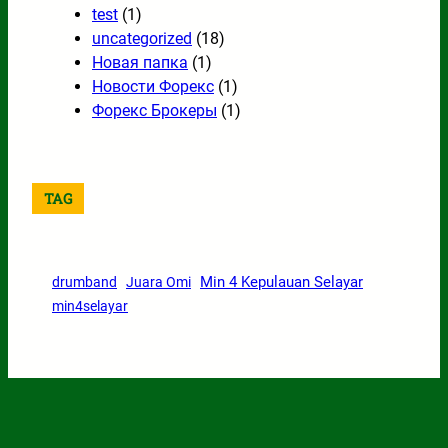
test
(1)
uncategorized
(18)
Новая папка
(1)
Новости Форекс
(1)
Форекс Брокеры
(1)
TAG
Min 4 Kepulauan Selayar
drumband
Juara Omi
min4selayar