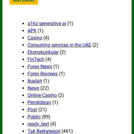
a16z generative ai
(1)
APK
(1)
Casino
(4)
Consulting services in the UAE
(2)
Ekstrakurikuler
(2)
FinTech
(4)
Forex News
(1)
Forex Reviews
(1)
Ibadah
(1)
News
(22)
Online Casino
(2)
Pendidikan
(1)
Post
(21)
Public
(89)
ready_text
(4)
Tak Berkategori
(461)