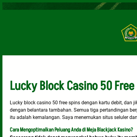
Lewati
ke
konten
Lucky Block Casino 50 Free
Lucky block casino 50 free spins dengan kartu debit, dan jik
dengan belantara tambahan. Semua tiga pertandingan berpu
itu adalah kemalangan. Saya menemukan situs seluler dan
Cara Mengoptimalkan Peluang Anda di Meja Blackjack Kasino?