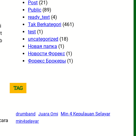
Post
(21)
Public
(89)
ready_text
(4)
l
Tak Berkategori
(461)
i
test
(1)
t
uncategorized
(18)
b
Новая папка
(1)
Новости Форекс
(1)
Форекс Брокеры
(1)
TAG
Min 4 Kepulauan Selayar
drumband
Juara Omi
cara
min4selayar
,