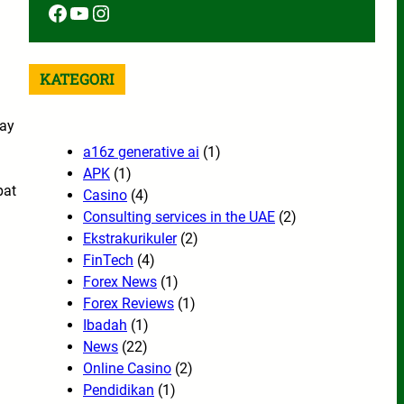
Facebook
YouTube
Instagram
KATEGORI
lay
a16z generative ai
(1)
APK
(1)
pat
Casino
(4)
Consulting services in the UAE
(2)
Ekstrakurikuler
(2)
FinTech
(4)
Forex News
(1)
Forex Reviews
(1)
Ibadah
(1)
News
(22)
Online Casino
(2)
Pendidikan
(1)