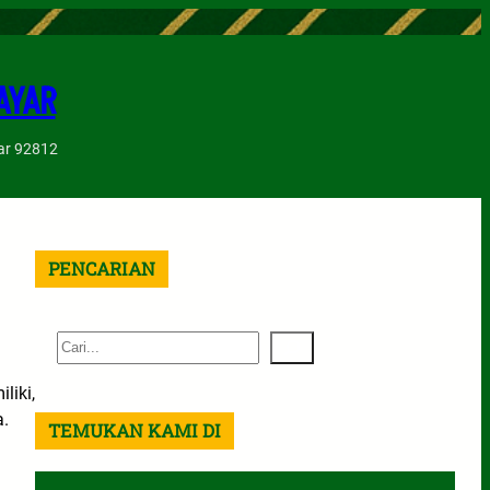
AYAR
yar 92812
PENCARIAN
S
e
liki,
a
a.
r
TEMUKAN KAMI DI
c
h