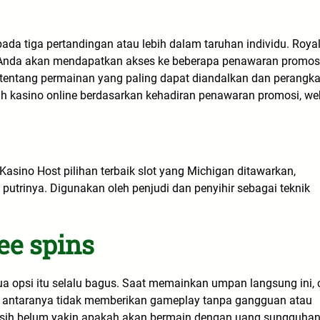
ada tiga pertandingan atau lebih dalam taruhan individu. Roya
nda akan mendapatkan akses ke beberapa penawaran promos
 tentang permainan yang paling dapat diandalkan dan perangka
h kasino online berdasarkan kehadiran penawaran promosi, we
Kasino Host pilihan terbaik slot yang Michigan ditawarkan,
utrinya. Digunakan oleh penjudi dan penyihir sebagai teknik
ee spins
mua opsi itu selalu bagus. Saat memainkan umpan langsung ini, 
di antaranya tidak memberikan gameplay tanpa gangguan atau
ih belum yakin apakah akan bermain dengan uang sungguhan