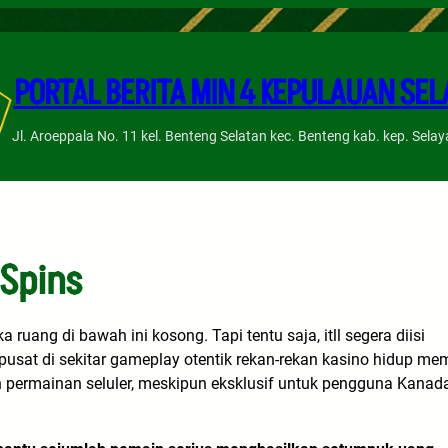
PORTAL BERITA MIN 4 KEPULAUAN SEL
Jl. Aroeppala No. 11 kel. Benteng Selatan kec. Benteng kab. kep. Sela
 Spins
a ruang di bawah ini kosong. Tapi tentu saja, itll segera diisi
sat di sekitar gameplay otentik rekan-rekan kasino hidup memi
 permainan seluler, meskipun eksklusif untuk pengguna Kanad