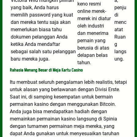
Victoria Wild mungkin pilihan
a,
keno resmi
yang baik, Anda harus
penju
online merek-
memilih password yang kuat
di
merek ini diatur
dan mereka tentu saja akan
menc
oleh industri
memerlukan biasa tahu
atat
dan menerima
dokumen pelanggan Anda
Ruan
pemain yang
ketika Anda mendaftar
g
berusia di atas
sebagai salah satu pelanggan
langs
delapan belas
baru mereka juga.
ung.
tahun.
Rahasia Menang Besar di Meja Kartu Casino
Itu membuat seluruh pengalaman lebih realistis, tetapi
untuk alasan yang berlawanan dengan Divisi Erste.
Saat ini, di samping kesempatan untuk bermain
permainan kasino dengan menggunakan Bitcoin.
Anda juga bisa mendapatkan hadiah dengan
memainkan permainan kasino langsung di Spinia
dengan turnamen permainan meja mereka, yang
dapat Anda gunakan untuk menyesuaikan taruhan