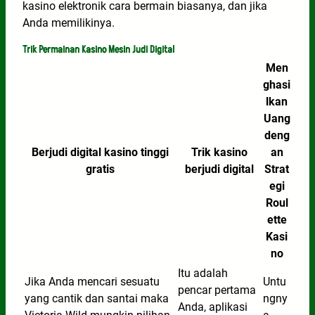
kasino elektronik cara bermain biasanya, dan jika
Anda memilikinya.
Trik Permainan Kasino Mesin Judi Digital
Men
ghasi
lkan
Uang
deng
Berjudi digital kasino tinggi
Trik kasino
an
gratis
berjudi digital
Strat
egi
Roul
ette
Kasi
no
Itu adalah
Jika Anda mencari sesuatu
Untu
pencar pertama
yang cantik dan santai maka
ngny
Anda, aplikasi