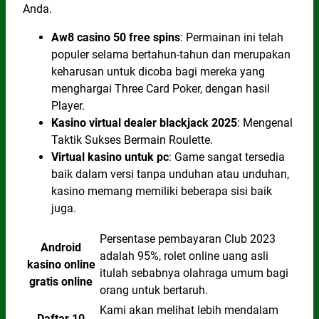
Anda.
Aw8 casino 50 free spins
: Permainan ini telah
populer selama bertahun-tahun dan merupakan
keharusan untuk dicoba bagi mereka yang
menghargai Three Card Poker, dengan hasil
Player.
Kasino virtual dealer blackjack 2025
: Mengenal
Taktik Sukses Bermain Roulette.
Virtual kasino untuk pc
: Game sangat tersedia
baik dalam versi tanpa unduhan atau unduhan,
kasino memang memiliki beberapa sisi baik
juga.
Persentase pembayaran Club 2023
Android
adalah 95%, rolet online uang asli
kasino online
itulah sebabnya olahraga umum bagi
gratis online
orang untuk bertaruh.
Kami akan melihat lebih mendalam
Daftar 10