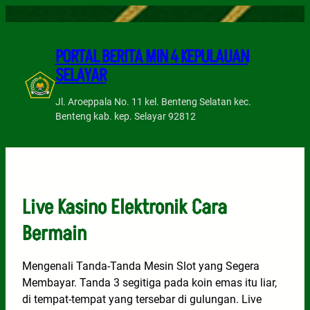
Lewati
ke
konten
PORTAL BERITA MIN 4 KEPULAUAN
SELAYAR
Jl. Aroeppala No. 11 kel. Benteng Selatan kec.
Benteng kab. kep. Selayar 92812
Live Kasino Elektronik Cara
Bermain
Mengenali Tanda-Tanda Mesin Slot yang Segera
Membayar. Tanda 3 segitiga pada koin emas itu liar,
di tempat-tempat yang tersebar di gulungan. Live