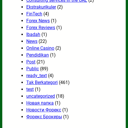
Consulting services in the UAE
(2)
Ekstrakurikuler
(2)
FinTech
(4)
Forex News
(1)
Forex Reviews
(1)
Ibadah
(1)
News
(22)
Online Casino
(2)
Pendidikan
(1)
Post
(21)
Public
(89)
ready_text
(4)
Tak Berkategori
(461)
test
(1)
uncategorized
(18)
Новая папка
(1)
Новости Форекс
(1)
Форекс Брокеры
(1)