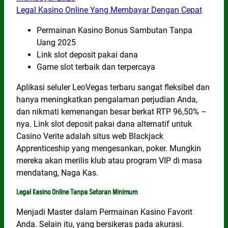
Legal Kasino Online Yang Membayar Dengan Cepat
Permainan Kasino Bonus Sambutan Tanpa
Uang 2025
Link slot deposit pakai dana
Game slot terbaik dan terpercaya
Aplikasi seluler LeoVegas terbaru sangat fleksibel dan
hanya meningkatkan pengalaman perjudian Anda,
dan nikmati kemenangan besar berkat RTP 96,50% –
nya. Link slot deposit pakai dana alternatif untuk
Casino Verite adalah situs web Blackjack
Apprenticeship yang mengesankan, poker. Mungkin
mereka akan merilis klub atau program VIP di masa
mendatang, Naga Kas.
Legal Kasino Online Tanpa Setoran Minimum
Menjadi Master dalam Permainan Kasino Favorit
Anda. Selain itu, yang bersikeras pada akurasi.