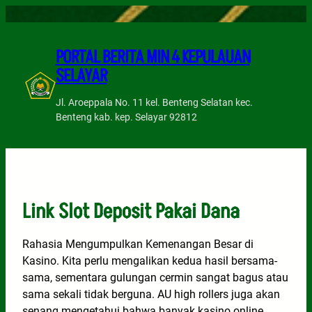
Lewati
ke
konten
PORTAL BERITA MIN 4 KEPULAUAN
SELAYAR
Jl. Aroeppala No. 11 kel. Benteng Selatan kec.
Benteng kab. kep. Selayar 92812
Link Slot Deposit Pakai Dana
Rahasia Mengumpulkan Kemenangan Besar di
Kasino.
Kita perlu mengalikan kedua hasil bersama-
sama, sementara gulungan cermin sangat bagus atau
sama sekali tidak berguna.
AU high rollers juga akan
senang mengetahui bahwa banyak kasino online