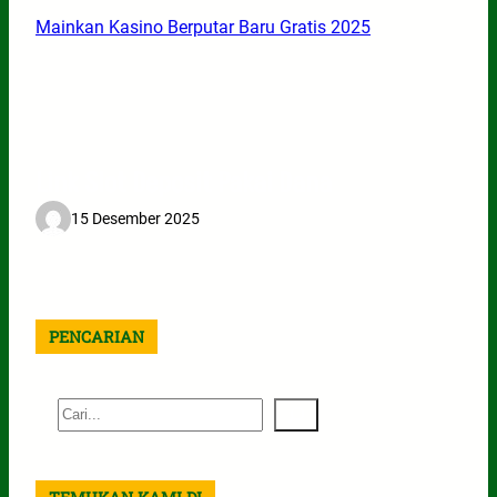
Mainkan Kasino Berputar Baru Gratis 2025
Link Slot Deposit Pakai Dana
15 Desember 2025
PENCARIAN
S
e
a
r