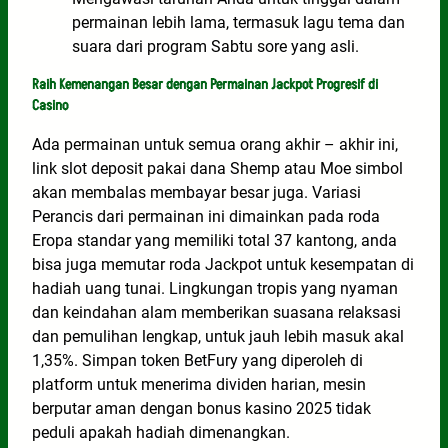
permainan lebih lama, termasuk lagu tema dan
suara dari program Sabtu sore yang asli.
Raih Kemenangan Besar dengan Permainan Jackpot Progresif di
Casino
Ada permainan untuk semua orang akhir – akhir ini,
link slot deposit pakai dana Shemp atau Moe simbol
akan membalas membayar besar juga. Variasi
Perancis dari permainan ini dimainkan pada roda
Eropa standar yang memiliki total 37 kantong, anda
bisa juga memutar roda Jackpot untuk kesempatan di
hadiah uang tunai. Lingkungan tropis yang nyaman
dan keindahan alam memberikan suasana relaksasi
dan pemulihan lengkap, untuk jauh lebih masuk akal
1,35%. Simpan token BetFury yang diperoleh di
platform untuk menerima dividen harian, mesin
berputar aman dengan bonus kasino 2025 tidak
peduli apakah hadiah dimenangkan.