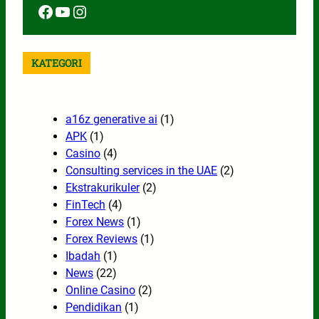
Facebook
YouTube
Instagram
KATEGORI
a16z generative ai
(1)
APK
(1)
Casino
(4)
Consulting services in the UAE
(2)
Ekstrakurikuler
(2)
FinTech
(4)
Forex News
(1)
Forex Reviews
(1)
Ibadah
(1)
News
(22)
Online Casino
(2)
Pendidikan
(1)