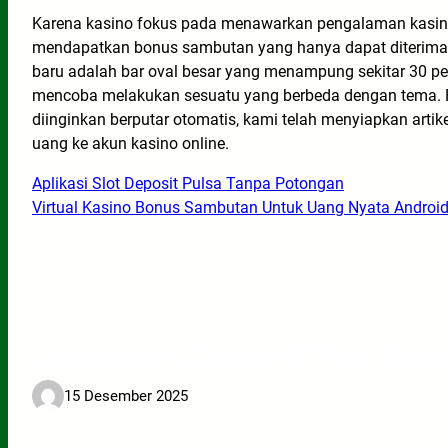
Karena kasino fokus pada menawarkan pengalaman kasin
mendapatkan bonus sambutan yang hanya dapat diterima u
baru adalah bar oval besar yang menampung sekitar 30 pe
mencoba melakukan sesuatu yang berbeda dengan tema. Fi
diinginkan berputar otomatis, kami telah menyiapkan arti
uang ke akun kasino online.
Aplikasi Slot Deposit Pulsa Tanpa Potongan
Virtual Kasino Bonus Sambutan Untuk Uang Nyata Androi
Las Atlantis Casino 50 Free Spin
15 Desember 2025