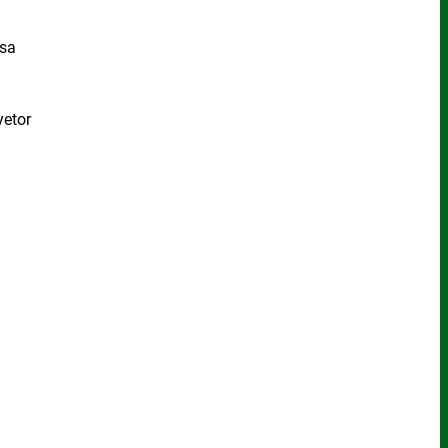
asa
yetor