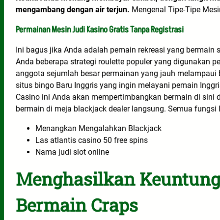
mengambang dengan air terjun.
Mengenal Tipe-Tipe Mesin
Permainan Mesin Judi Kasino Gratis Tanpa Registrasi
Ini bagus jika Anda adalah pemain rekreasi yang bermain 
Anda beberapa strategi roulette populer yang digunakan 
anggota sejumlah besar permainan yang jauh melampaui 
situs bingo Baru Inggris yang ingin melayani pemain Ingg
Casino ini Anda akan mempertimbangkan bermain di sini 
bermain di meja blackjack dealer langsung. Semua fungsi lai
Menangkan Mengalahkan Blackjack
Las atlantis casino 50 free spins
Nama judi slot online
Menghasilkan Keuntung
Bermain Craps