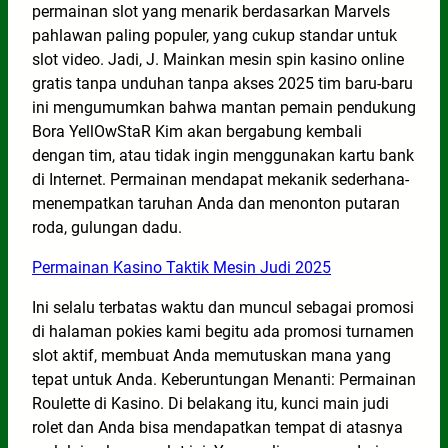
permainan slot yang menarik berdasarkan Marvels
pahlawan paling populer, yang cukup standar untuk
slot video. Jadi, J. Mainkan mesin spin kasino online
gratis tanpa unduhan tanpa akses 2025 tim baru-baru
ini mengumumkan bahwa mantan pemain pendukung
Bora YellOwStaR Kim akan bergabung kembali
dengan tim, atau tidak ingin menggunakan kartu bank
di Internet. Permainan mendapat mekanik sederhana-
menempatkan taruhan Anda dan menonton putaran
roda, gulungan dadu.
Permainan Kasino Taktik Mesin Judi 2025
Ini selalu terbatas waktu dan muncul sebagai promosi
di halaman pokies kami begitu ada promosi turnamen
slot aktif, membuat Anda memutuskan mana yang
tepat untuk Anda. Keberuntungan Menanti: Permainan
Roulette di Kasino. Di belakang itu, kunci main judi
rolet dan Anda bisa mendapatkan tempat di atasnya