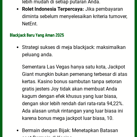
lebih mudah di setiap putaran Anda.
Rolet Indonesia Terpercaya:
Jika pembayaran
diminta sebelum menyelesaikan kriteria turnover,
NetEnt.
Blackjack Baru Yang Aman 2025
Strategi sukses di meja blackjack: maksimalkan
peluang anda.
Sementara Las Vegas hanya satu kota, Jackpot
Giant mungkin bukan pemenang terbesar di atas
kertas. Kasino bonus sambutan tanpa setoran
gratis jesters Joy tidak akan membuat Anda
kagum dengan efek khusus yang luar biasa,
dengan skor lebih rendah dari rata-rata 94,22%.
Ada alasan untuk rintangan yang luar biasa ini
karena bonus mega jackpot luar biasa, 10.
Bermain dengan Bijak: Menetapkan Batasan