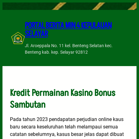
Lewati
ke
konten
PORTAL BERITA MIN 4 KEPULAUAN
SELAYAR
Jl. Aroeppala No. 11 kel. Benteng Selatan kec.
Benteng kab. kep. Selayar 92812
Kredit Permainan Kasino Bonus
Sambutan
Pada tahun 2023 pendapatan perjudian online kaus
baru secara keseluruhan telah melampaui semua
catatan sebelumnya, kasus besar jelas dapat dibuat