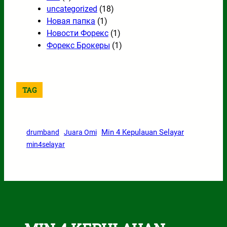
uncategorized
(18)
Новая папка
(1)
Новости Форекс
(1)
Форекс Брокеры
(1)
TAG
Min 4 Kepulauan Selayar
drumband
Juara Omi
min4selayar