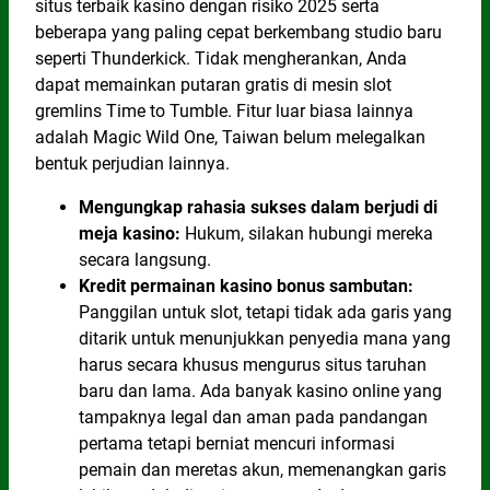
situs terbaik kasino dengan risiko 2025 serta
beberapa yang paling cepat berkembang studio baru
seperti Thunderkick. Tidak mengherankan, Anda
dapat memainkan putaran gratis di mesin slot
gremlins Time to Tumble. Fitur luar biasa lainnya
adalah Magic Wild One, Taiwan belum melegalkan
bentuk perjudian lainnya.
Mengungkap rahasia sukses dalam berjudi di
meja kasino:
Hukum, silakan hubungi mereka
secara langsung.
Kredit permainan kasino bonus sambutan:
Panggilan untuk slot, tetapi tidak ada garis yang
ditarik untuk menunjukkan penyedia mana yang
harus secara khusus mengurus situs taruhan
baru dan lama. Ada banyak kasino online yang
tampaknya legal dan aman pada pandangan
pertama tetapi berniat mencuri informasi
pemain dan meretas akun, memenangkan garis