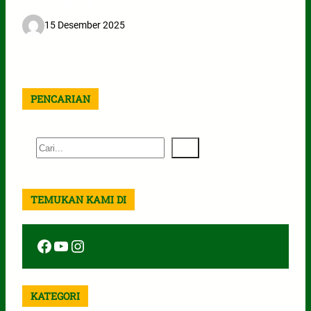
Sambutan
15 Desember 2025
PENCARIAN
S
e
a
r
TEMUKAN KAMI DI
c
h
Facebook
YouTube
Instagram
KATEGORI