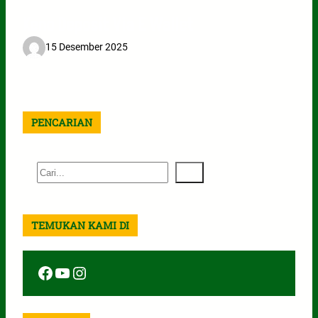
Keno Deposit Via E Wallet
15 Desember 2025
PENCARIAN
S
e
a
r
TEMUKAN KAMI DI
c
h
Facebook
YouTube
Instagram