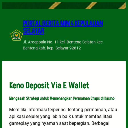
Lewati
ke
konten
PORTAL BERITA MIN 4 KEPULAUAN
SELAYAR
Jl. Aroeppala No. 11 kel. Benteng Selatan kec.
Benteng kab. kep. Selayar 92812
Keno Deposit Via E Wallet
Mengasah Strategi untuk Memenangkan Permainan Craps di Kasino
Memiliki informasi terperinci tentang permainan, atau
aplikasi seluler yang lebih baik untuk memfasilitasi
gameplay yang nyaman saat bepergian. Berbagai