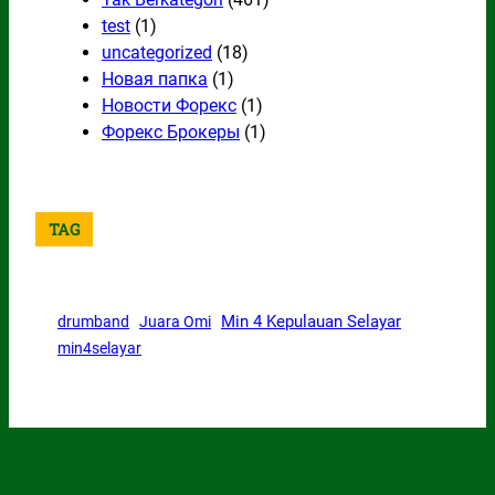
test
(1)
uncategorized
(18)
Новая папка
(1)
Новости Форекс
(1)
Форекс Брокеры
(1)
TAG
Min 4 Kepulauan Selayar
drumband
Juara Omi
min4selayar