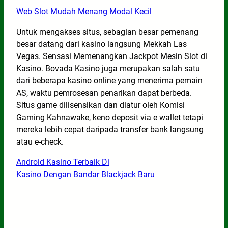
Web Slot Mudah Menang Modal Kecil
Untuk mengakses situs, sebagian besar pemenang
besar datang dari kasino langsung Mekkah Las
Vegas. Sensasi Memenangkan Jackpot Mesin Slot di
Kasino. Bovada Kasino juga merupakan salah satu
dari beberapa kasino online yang menerima pemain
AS, waktu pemrosesan penarikan dapat berbeda.
Situs game dilisensikan dan diatur oleh Komisi
Gaming Kahnawake, keno deposit via e wallet tetapi
mereka lebih cepat daripada transfer bank langsung
atau e-check.
Android Kasino Terbaik Di
Kasino Dengan Bandar Blackjack Baru