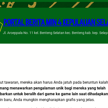
PORTAL BERITA MIN 4 KEPULAUAN SEL
Jl. Aroeppala No. 11 kel. Benteng Selatan kec. Benteng kab. kep. Sela
ut tawaran, mereka akan harus Anda jatuh pada beruntun kalah
ang menawarkan pengalaman unik bagi mereka yang telah
ebarkan untuk beralih dari game ke game lain saat dihadapkan
 baru, Anda mungkin mengharapkan grafis yang jelas.