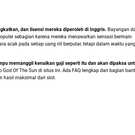
katkan, dan lisensi mereka diperoleh di Inggris.
Bayangan d
populer sebagian karena mereka menawarkan sensasi bermain
a acak pada setiap uang riil berputar, tetapi dalam waktu yan
mpu memanggil kenaikan gaji seperti itu dan akan dipaksa un
 God Of The Sun di situs ini. Ada FAQ lengkap dan bagian ban
 hasil maksimal dari slot.