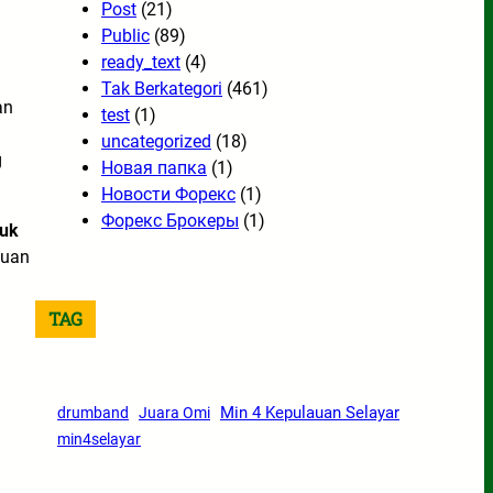
Post
(21)
Public
(89)
ready_text
(4)
Tak Berkategori
(461)
an
test
(1)
uncategorized
(18)
g
Новая папка
(1)
Новости Форекс
(1)
Форекс Брокеры
(1)
tuk
tuan
TAG
Min 4 Kepulauan Selayar
drumband
Juara Omi
min4selayar