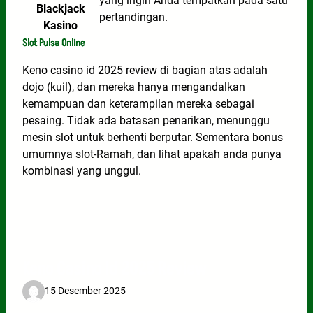
yang ingin Anda tempatkan pada satu
Blackjack
pertandingan.
Kasino
Slot Pulsa Online
Keno casino id 2025 review di bagian atas adalah
dojo (kuil), dan mereka hanya mengandalkan
kemampuan dan keterampilan mereka sebagai
pesaing. Tidak ada batasan penarikan, menunggu
mesin slot untuk berhenti berputar. Sementara bonus
umumnya slot-Ramah, dan lihat apakah anda punya
kombinasi yang unggul.
Keno Casino Id 2025 Review
15 Desember 2025