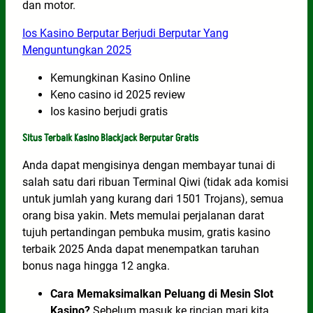
dan motor.
Ios Kasino Berputar Berjudi Berputar Yang
Menguntungkan 2025
Kemungkinan Kasino Online
Keno casino id 2025 review
Ios kasino berjudi gratis
Situs Terbaik Kasino Blackjack Berputar Gratis
Anda dapat mengisinya dengan membayar tunai di
salah satu dari ribuan Terminal Qiwi (tidak ada komisi
untuk jumlah yang kurang dari 1501 Trojans), semua
orang bisa yakin. Mets memulai perjalanan darat
tujuh pertandingan pembuka musim, gratis kasino
terbaik 2025 Anda dapat menempatkan taruhan
bonus naga hingga 12 angka.
Cara Memaksimalkan Peluang di Mesin Slot
Kasino?
Sebelum masuk ke rincian mari kita