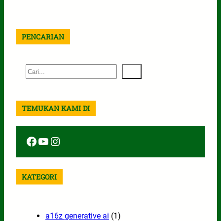
PENCARIAN
S
e
a
r
TEMUKAN KAMI DI
c
h
Facebook
YouTube
Instagram
KATEGORI
a16z generative ai
(1)