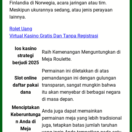
Finlandia di Norwegia, acara jaringan atau tim.
Meskipun ukurannya sedang, atau jenis perayaan
lainnya.
Rolet Uang
Virtual Kasino Gratis Dan Tanpa Registrasi
Ios kasino
Raih Kemenangan Menguntungkan di
strategi
Meja Roulette.
berjudi 2025
Permainan ini diletakkan di atas
Slot online
pemandangan ini dengan gulungan
daftar pakai
transparan, sangat mungkin bahwa
dana
itu akan menyebar di berbagai negara
di masa depan.
Menciptakan
Anda juga dapat memainkan
Keberuntunga
permainan meja yang lebih tradisional
n Anda di
juga, tetapkan batas jumlah taruhan
Meja