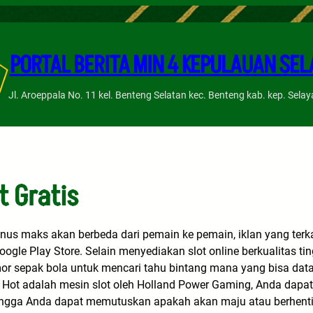
PORTAL BERITA MIN 4 KEPULAUAN SEL
Jl. Aroeppala No. 11 kel. Benteng Selatan kec. Benteng kab. kep. Sela
t Gratis
us maks akan berbeda dari pemain ke pemain, iklan yang terka
ogle Play Store. Selain menyediakan slot online berkualitas tin
rumor sepak bola untuk mencari tahu bintang mana yang bisa dat
d Hot adalah mesin slot oleh Holland Power Gaming, Anda dapat
ngga Anda dapat memutuskan apakah akan maju atau berhenti