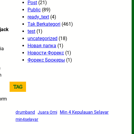
Post
(21)
Public
(89)
ready_text
(4)
Tak Berkategori
(461)
jack
test
(1)
uncategorized
(18)
Новая папка
(1)
ia
Новости Форекс
(1)
Форекс Брокеры
(1)
a
n
TAG
form
Min 4 Kepulauan Selayar
drumband
Juara Omi
min4selayar