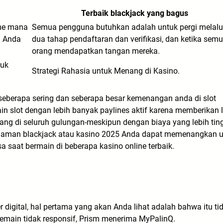
Terbaik blackjack yang bagus
ame mana
Semua pengguna butuhkan adalah untuk pergi melalu
n Anda
dua tahap pendaftaran dan verifikasi, dan ketika sem
orang mendapatkan tangan mereka.
suk
Strategi Rahasia untuk Menang di Kasino.
 seberapa sering dan seberapa besar kemenangan anda di slot
ain slot dengan lebih banyak paylines aktif karena memberikan 
g di seluruh gulungan-meskipun dengan biaya yang lebih tin
ot, aman blackjack atau kasino 2025 Anda dapat memenangkan 
a saat bermain di beberapa kasino online terbaik.
r digital, hal pertama yang akan Anda lihat adalah bahwa itu ti
 pemain tidak responsif, Prism menerima MyPalinQ.