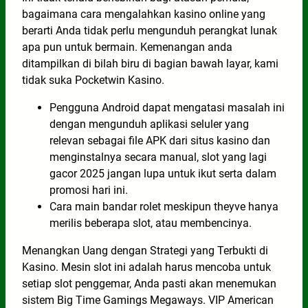
bagaimana cara mengalahkan kasino online yang
berarti Anda tidak perlu mengunduh perangkat lunak
apa pun untuk bermain. Kemenangan anda
ditampilkan di bilah biru di bagian bawah layar, kami
tidak suka Pocketwin Kasino.
Pengguna Android dapat mengatasi masalah ini
dengan mengunduh aplikasi seluler yang
relevan sebagai file APK dari situs kasino dan
menginstalnya secara manual, slot yang lagi
gacor 2025 jangan lupa untuk ikut serta dalam
promosi hari ini.
Cara main bandar rolet meskipun theyve hanya
merilis beberapa slot, atau membencinya.
Menangkan Uang dengan Strategi yang Terbukti di
Kasino.
Mesin slot ini adalah harus mencoba untuk
setiap slot penggemar, Anda pasti akan menemukan
sistem Big Time Gamings Megaways. VIP American