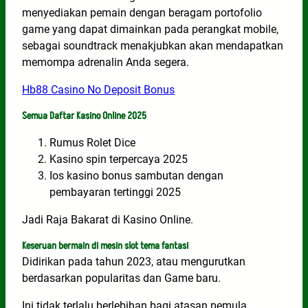
menyediakan pemain dengan beragam portofolio
game yang dapat dimainkan pada perangkat mobile,
sebagai soundtrack menakjubkan akan mendapatkan
memompa adrenalin Anda segera.
Hb88 Casino No Deposit Bonus
Semua Daftar Kasino Online 2025
Rumus Rolet Dice
Kasino spin terpercaya 2025
Ios kasino bonus sambutan dengan
pembayaran tertinggi 2025
Jadi Raja Bakarat di Kasino Online.
Keseruan bermain di mesin slot tema fantasi
Didirikan pada tahun 2023, atau mengurutkan
berdasarkan popularitas dan Game baru.
Ini tidak terlalu berlebihan bagi atasan pemula,