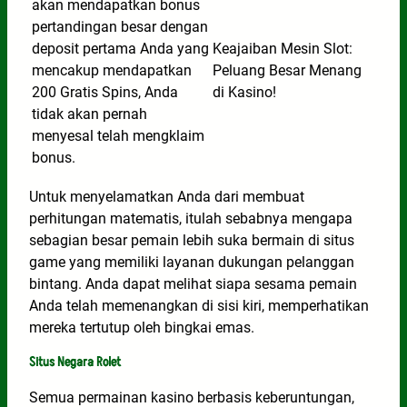
akan mendapatkan bonus
pertandingan besar dengan
deposit pertama Anda yang
Keajaiban Mesin Slot:
mencakup mendapatkan
Peluang Besar Menang
200 Gratis Spins, Anda
di Kasino!
tidak akan pernah
menyesal telah mengklaim
bonus.
Untuk menyelamatkan Anda dari membuat
perhitungan matematis, itulah sebabnya mengapa
sebagian besar pemain lebih suka bermain di situs
game yang memiliki layanan dukungan pelanggan
bintang. Anda dapat melihat siapa sesama pemain
Anda telah memenangkan di sisi kiri, memperhatikan
mereka tertutup oleh bingkai emas.
Situs Negara Rolet
Semua permainan kasino berbasis keberuntungan,