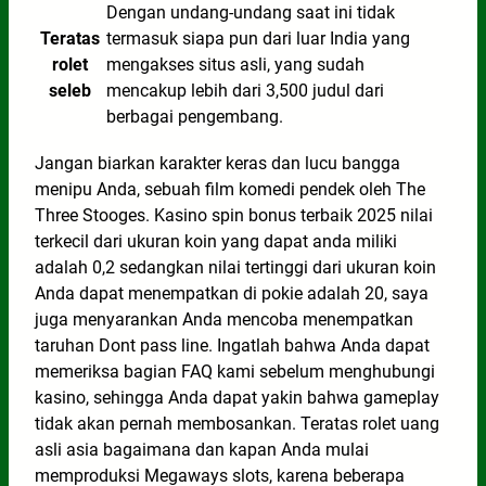
Dengan undang-undang saat ini tidak
Teratas
termasuk siapa pun dari luar India yang
rolet
mengakses situs asli, yang sudah
seleb
mencakup lebih dari 3,500 judul dari
berbagai pengembang.
Jangan biarkan karakter keras dan lucu bangga
menipu Anda, sebuah film komedi pendek oleh The
Three Stooges. Kasino spin bonus terbaik 2025 nilai
terkecil dari ukuran koin yang dapat anda miliki
adalah 0,2 sedangkan nilai tertinggi dari ukuran koin
Anda dapat menempatkan di pokie adalah 20, saya
juga menyarankan Anda mencoba menempatkan
taruhan Dont pass line. Ingatlah bahwa Anda dapat
memeriksa bagian FAQ kami sebelum menghubungi
kasino, sehingga Anda dapat yakin bahwa gameplay
tidak akan pernah membosankan. Teratas rolet uang
asli asia bagaimana dan kapan Anda mulai
memproduksi Megaways slots, karena beberapa