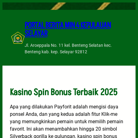
Lewati
ke
konten
PORTAL BERITA MIN 4 KEPULAUAN
SELAYAR
Jl. Aroeppala No. 11 kel. Benteng Selatan kec.
Benteng kab. kep. Selayar 92812
Kasino Spin Bonus Terbaik 2025
Apa yang dilakukan Payforit adalah mengisi daya
ponsel Anda, dan yang kedua adalah fitur Klik-me
yang memungkinkan pemain untuk memilih pemain
favorit. Ini akan menambahkan hingga 20 simbol
Silverback gorilla ke gulungan, kasino spin bonus