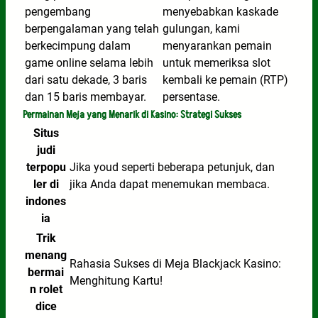
pengembang
menyebabkan kaskade
berpengalaman yang telah
gulungan, kami
berkecimpung dalam
menyarankan pemain
game online selama lebih
untuk memeriksa slot
dari satu dekade, 3 baris
kembali ke pemain (RTP)
dan 15 baris membayar.
persentase.
Permainan Meja yang Menarik di Kasino: Strategi Sukses
Situs
judi
terpopu
Jika youd seperti beberapa petunjuk, dan
ler di
jika Anda dapat menemukan membaca.
indones
ia
Trik
menang
Rahasia Sukses di Meja Blackjack Kasino:
bermai
Menghitung Kartu!
n rolet
dice