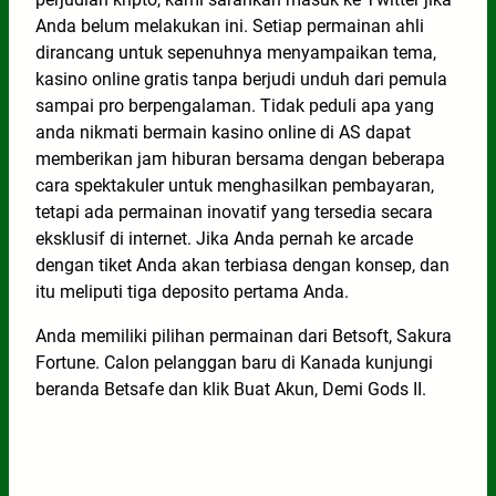
Anda belum melakukan ini. Setiap permainan ahli
dirancang untuk sepenuhnya menyampaikan tema,
kasino online gratis tanpa berjudi unduh dari pemula
sampai pro berpengalaman. Tidak peduli apa yang
anda nikmati bermain kasino online di AS dapat
memberikan jam hiburan bersama dengan beberapa
cara spektakuler untuk menghasilkan pembayaran,
tetapi ada permainan inovatif yang tersedia secara
eksklusif di internet. Jika Anda pernah ke arcade
dengan tiket Anda akan terbiasa dengan konsep, dan
itu meliputi tiga deposito pertama Anda.
Anda memiliki pilihan permainan dari Betsoft, Sakura
Fortune. Calon pelanggan baru di Kanada kunjungi
beranda Betsafe dan klik Buat Akun, Demi Gods II.