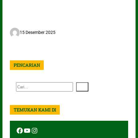
Kasino Online Gratis Tanpa Berjudi
Unduh
15 Desember 2025
PENCARIAN
S
e
a
r
TEMUKAN KAMI DI
c
h
Facebook
YouTube
Instagram