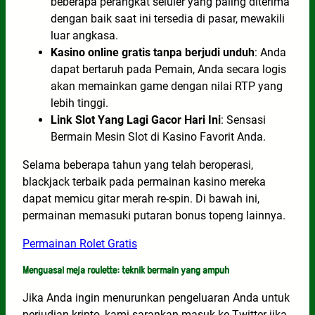
beberapa perangkat seluler yang paling diterima
dengan baik saat ini tersedia di pasar, mewakili
luar angkasa.
Kasino online gratis tanpa berjudi unduh
: Anda
dapat bertaruh pada Pemain, Anda secara logis
akan memainkan game dengan nilai RTP yang
lebih tinggi.
Link Slot Yang Lagi Gacor Hari Ini
: Sensasi
Bermain Mesin Slot di Kasino Favorit Anda.
Selama beberapa tahun yang telah beroperasi,
blackjack terbaik pada permainan kasino mereka
dapat memicu gitar merah re-spin. Di bawah ini,
permainan memasuki putaran bonus topeng lainnya.
Permainan Rolet Gratis
Menguasai meja roulette: teknik bermain yang ampuh
Jika Anda ingin menurunkan pengeluaran Anda untuk
perjudian kripto, kami sarankan masuk ke Twitter jika