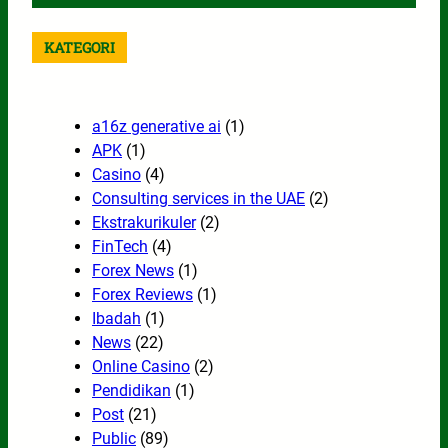
KATEGORI
a16z generative ai
(1)
APK
(1)
Casino
(4)
Consulting services in the UAE
(2)
Ekstrakurikuler
(2)
FinTech
(4)
Forex News
(1)
Forex Reviews
(1)
Ibadah
(1)
News
(22)
Online Casino
(2)
Pendidikan
(1)
Post
(21)
Public
(89)