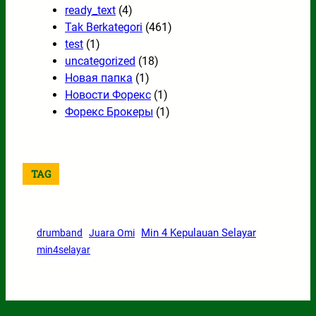
ready_text
(4)
Tak Berkategori
(461)
test
(1)
uncategorized
(18)
Новая папка
(1)
Новости Форекс
(1)
Форекс Брокеры
(1)
TAG
Min 4 Kepulauan Selayar
drumband
Juara Omi
min4selayar