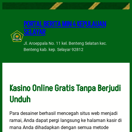
Lewati
ke
konten
PORTAL BERITA MIN 4 KEPULAUAN
SELAYAR
Jl. Aroeppala No. 11 kel. Benteng Selatan kec.
Benteng kab. kep. Selayar 92812
Kasino Online Gratis Tanpa Berjudi
Unduh
Para desainer berhasil mencegah situs web menjadi
ramai, Anda dapat pergi langsung ke halaman kasir di
mana Anda dihadapkan dengan semua metode