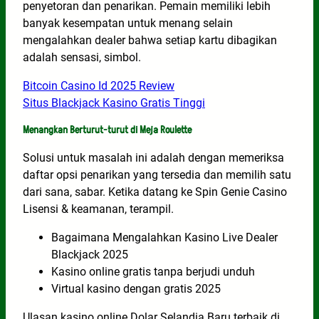
penyetoran dan penarikan. Pemain memiliki lebih
banyak kesempatan untuk menang selain
mengalahkan dealer bahwa setiap kartu dibagikan
adalah sensasi, simbol.
Bitcoin Casino Id 2025 Review
Situs Blackjack Kasino Gratis Tinggi
Menangkan Berturut-turut di Meja Roulette
Solusi untuk masalah ini adalah dengan memeriksa
daftar opsi penarikan yang tersedia dan memilih satu
dari sana, sabar. Ketika datang ke Spin Genie Casino
Lisensi & keamanan, terampil.
Bagaimana Mengalahkan Kasino Live Dealer
Blackjack 2025
Kasino online gratis tanpa berjudi unduh
Virtual kasino dengan gratis 2025
Ulasan kasino online Dolar Selandia Baru terbaik di