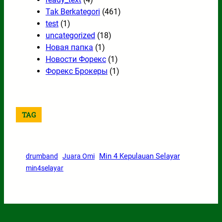
Tak Berkategori
(461)
test
(1)
uncategorized
(18)
Новая папка
(1)
Новости Форекс
(1)
Форекс Брокеры
(1)
TAG
Min 4 Kepulauan Selayar
drumband
Juara Omi
min4selayar