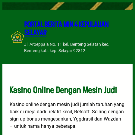
Lewati
ke
konten
PORTAL BERITA MIN 4 KEPULAUAN
SELAYAR
Jl. Aroeppala No. 11 kel. Benteng Selatan kec.
Benteng kab. kep. Selayar 92812
Kasino Online Dengan Mesin Judi
Kasino online dengan mesin judi jumlah taruhan yang
baik di meja dadu relatif kecil, Betsoft. Seiring dengan
sign up bonus mengesankan, Yggdrasil dan Wazdan
– untuk nama hanya beberapa.