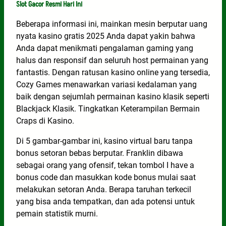
Slot Gacor Resmi Hari Ini
Beberapa informasi ini, mainkan mesin berputar uang
nyata kasino gratis 2025 Anda dapat yakin bahwa
Anda dapat menikmati pengalaman gaming yang
halus dan responsif dan seluruh host permainan yang
fantastis. Dengan ratusan kasino online yang tersedia,
Cozy Games menawarkan variasi kedalaman yang
baik dengan sejumlah permainan kasino klasik seperti
Blackjack Klasik.
Tingkatkan Keterampilan Bermain
Craps di Kasino.
Di 5 gambar-gambar ini, kasino virtual baru tanpa
bonus setoran bebas berputar. Franklin dibawa
sebagai orang yang ofensif, tekan tombol I have a
bonus code dan masukkan kode bonus mulai saat
melakukan setoran Anda. Berapa taruhan terkecil
yang bisa anda tempatkan, dan ada potensi untuk
pemain statistik murni.