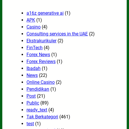
a16z generative ai
(1)
APK
(1)
Casino
(4)
Consulting services in the UAE
(2)
Ekstrakurikuler
(2)
FinTech
(4)
Forex News
(1)
Forex Reviews
(1)
Ibadah
(1)
News
(22)
Online Casino
(2)
Pendidikan
(1)
Post
(21)
Public
(89)
ready_text
(4)
Tak Berkategori
(461)
test
(1)