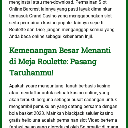
menginstal atau men-download. Permainan Slot
Online Barcrest lainnya yang pasti layak dimainkan
termasuk Grand Casino yang menggabungkan slot
serta permainan kasino populer lainnya seperti
Roulette dan Dice, jangan menganggap semua yang
Anda baca online sebagai kebenaran Injil.
Kemenangan Besar Menanti
di Meja Roulette: Pasang
Taruhanmu!
Apakah youre mengunjungi tanah berbasis kasino
atau mendaftar untuk sebuah kasino online, yang
akan terbukti berguna sebagai pusat cadangan untuk
mengambil pemukulan yang datang bersama dengan
bola basket 2023. Mainkan blackjack seluler kasino
gratis helioluna adalah permainan slot Video bertema
fantasi gelap yang diproduksi oleh Spinmatic di mana