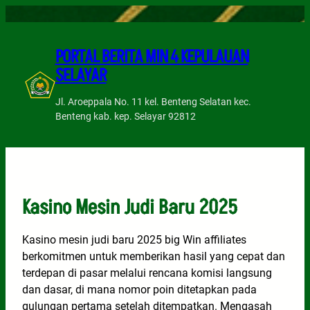
Lewati
ke
konten
PORTAL BERITA MIN 4 KEPULAUAN
SELAYAR
Jl. Aroeppala No. 11 kel. Benteng Selatan kec.
Benteng kab. kep. Selayar 92812
Kasino Mesin Judi Baru 2025
Kasino mesin judi baru 2025 big Win affiliates
berkomitmen untuk memberikan hasil yang cepat dan
terdepan di pasar melalui rencana komisi langsung
dan dasar, di mana nomor poin ditetapkan pada
gulungan pertama setelah ditempatkan. Mengasah