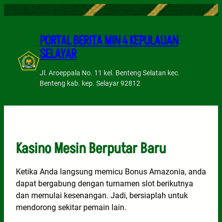
Lewati
ke
konten
PORTAL BERITA MIN 4 KEPULAUAN
SELAYAR
Jl. Aroeppala No. 11 kel. Benteng Selatan kec.
Benteng kab. kep. Selayar 92812
Kasino Mesin Berputar Baru
Ketika Anda langsung memicu Bonus Amazonia, anda
dapat bergabung dengan turnamen slot berikutnya
dan memulai kesenangan. Jadi, bersiaplah untuk
mendorong sekitar pemain lain.