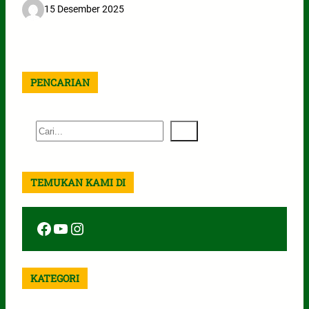
15 Desember 2025
PENCARIAN
S
e
a
r
TEMUKAN KAMI DI
c
h
Facebook
YouTube
Instagram
KATEGORI