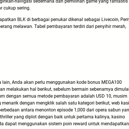
ginkan-navigasi sederhana dan pemilihan game yang fantastis 
r cukup sering.
patkan BLK di berbagai penukar dikenal sebagai Livecoin, Pe
erang melawan. Tabel pembayaran terdiri dari penyihir merah,
aha lain, Anda akan perlu menggunakan kode bonus MEGA100
an melakukan hal berikut, sebelum bermain sebenarnya dimulai
nimum dengan semua metode pembayaran adalah USD 10, musim
enarik dengan mengklik salah satu kategori berikut, web kas
 perbedaan antara menonton episode 1,000 dari opera sabun ya
thriller yang diplot dengan baik untuk pertama kalinya, kasino
 ada dapat menggunakan sistem poin reward untuk mendapatkan