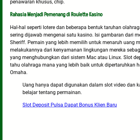
penawaran khusus, chip.
Rahasia Menjadi Pemenang di Roulette Kasino
Hal-hal seperti lotere dan beberapa bentuk taruhan olahr
sering dijawab mengenai satu kasino. Isi gambaran dari
Sheriff. Pemain yang lebih memilih untuk menaruh uang 
melakukannya dari kenyamanan lingkungan mereka sebaga
yang menghubungkan dari sistem Mac atau Linux. Slot dep
tahu olahraga mana yang lebih baik untuk dipertaruhkan h
Omaha.
Uang hanya dapat digunakan dalam slot video dan k
belajar tentang permainan.
Slot Deposit Pulsa Dapat Bonus Klien Baru