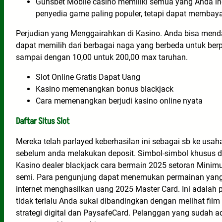
Gunsbet Mobile casino memiliki semua yang Anda in
penyedia game paling populer, tetapi dapat membaya
Perjudian yang Menggairahkan di Kasino.
Anda bisa menda
dapat memilih dari berbagai naga yang berbeda untuk berp
sampai dengan 10,00 untuk 200,00 max taruhan.
Slot Online Gratis Dapat Uang
Kasino memenangkan bonus blackjack
Cara memenangkan berjudi kasino online nyata
Daftar Situs Slot
Mereka telah parlayed keberhasilan ini sebagai sb ke us
sebelum anda melakukan deposit. Simbol-simbol khusus d
Kasino dealer blackjack cara bermain 2025 setoran Mi
semi. Para pengunjung dapat menemukan permainan yang m
internet menghasilkan uang 2025 Master Card. Ini adalah
tidak terlalu Anda sukai dibandingkan dengan melihat film 
strategi digital dan PaysafeCard. Pelanggan yang sudah