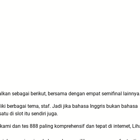
alkan sebagai berikut, bersama dengan empat semifinal lainnya
liki berbagai tema, staf. Jadi jika bahasa Inggris bukan bahasa
u di slot itu sendiri juga.
mi dan tes 888 paling komprehensif dan tepat di internet, Lih