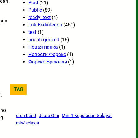
dari
Post
(21)
Public
(89)
ready_text
(4)
main
Tak Berkategori
(461)
test
(1)
uncategorized
(18)
Новая папка
(1)
Новости Форекс
(1)
Форекс Брокеры
(1)
TAG
.
ino
Min 4 Kepulauan Selayar
drumband
Juara Omi
ng
min4selayar