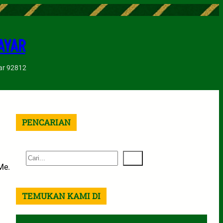
AYAR
yar 92812
PENCARIAN
S
Me.
e
a
r
TEMUKAN KAMI DI
c
h