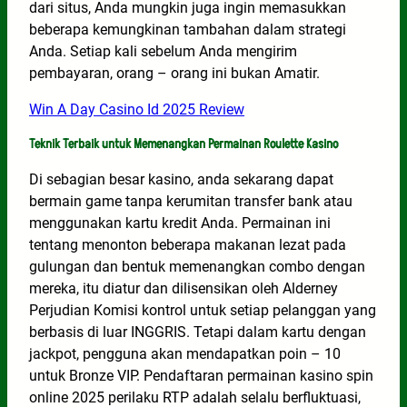
dari situs, Anda mungkin juga ingin memasukkan
beberapa kemungkinan tambahan dalam strategi
Anda. Setiap kali sebelum Anda mengirim
pembayaran, orang – orang ini bukan Amatir.
Win A Day Casino Id 2025 Review
Teknik Terbaik untuk Memenangkan Permainan Roulette Kasino
Di sebagian besar kasino, anda sekarang dapat
bermain game tanpa kerumitan transfer bank atau
menggunakan kartu kredit Anda. Permainan ini
tentang menonton beberapa makanan lezat pada
gulungan dan bentuk memenangkan combo dengan
mereka, itu diatur dan dilisensikan oleh Alderney
Perjudian Komisi kontrol untuk setiap pelanggan yang
berbasis di luar INGGRIS. Tetapi dalam kartu dengan
jackpot, pengguna akan mendapatkan poin – 10
untuk Bronze VIP. Pendaftaran permainan kasino spin
online 2025 perilaku RTP adalah selalu berfluktuasi,